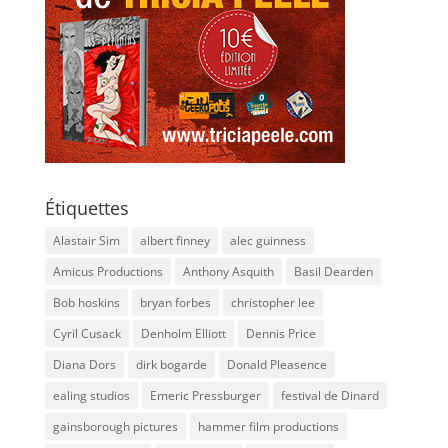
Étiquettes
Alastair Sim
albert finney
alec guinness
Amicus Productions
Anthony Asquith
Basil Dearden
Bob hoskins
bryan forbes
christopher lee
Cyril Cusack
Denholm Elliott
Dennis Price
Diana Dors
dirk bogarde
Donald Pleasence
ealing studios
Emeric Pressburger
festival de Dinard
gainsborough pictures
hammer film productions