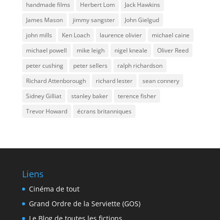
handmade films
Herbert Lom
Jack Hawkins
James Mason
jimmy sangster
John Gielgud
john mills
Ken Loach
laurence olivier
michael caine
michael powell
mike leigh
nigel kneale
Oliver Reed
peter cushing
peter sellers
ralph richardson
Richard Attenborough
richard lester
sean connery
Sidney Gilliat
stanley baker
terence fisher
Trevor Howard
écrans britanniques
Liens
Cinéma de tout
Grand Ordre de la Serviette (GOS)
Le Blog de toutes les fictions