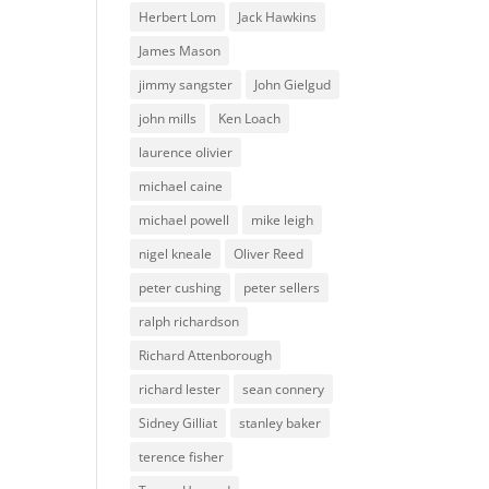
Herbert Lom
Jack Hawkins
James Mason
jimmy sangster
John Gielgud
john mills
Ken Loach
laurence olivier
michael caine
michael powell
mike leigh
nigel kneale
Oliver Reed
peter cushing
peter sellers
ralph richardson
Richard Attenborough
richard lester
sean connery
Sidney Gilliat
stanley baker
terence fisher