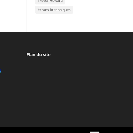
Trevor Howard
écrans britanniques
Plan du site