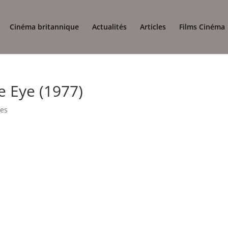
Cinéma britannique
Actualités
Articles
Films Cinéma
e Eye (1977)
es