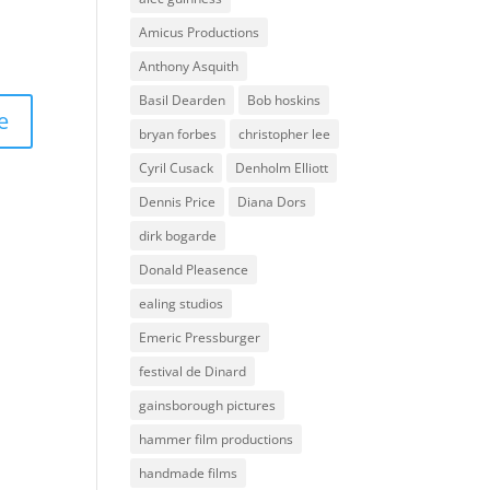
Amicus Productions
Anthony Asquith
Basil Dearden
Bob hoskins
bryan forbes
christopher lee
Cyril Cusack
Denholm Elliott
Dennis Price
Diana Dors
dirk bogarde
Donald Pleasence
ealing studios
Emeric Pressburger
festival de Dinard
gainsborough pictures
hammer film productions
handmade films