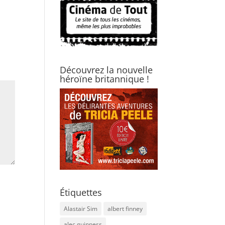
Découvrez la nouvelle
héroïne britannique !
Étiquettes
Alastair Sim
albert finney
alec guinness