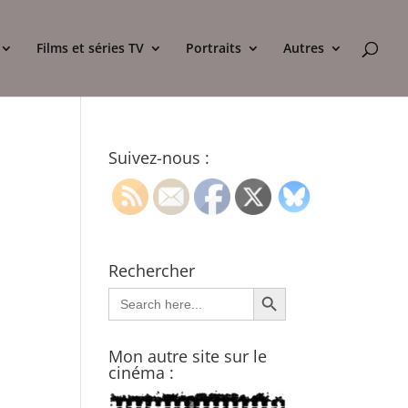
Films et séries TV
Portraits
Autres
Suivez-nous :
Rechercher
Search Button
Search
for:
Mon autre site sur le
cinéma :