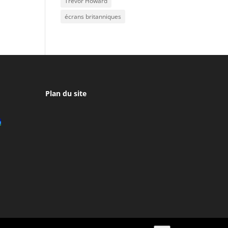
Trevor Howard
écrans britanniques
Plan du site