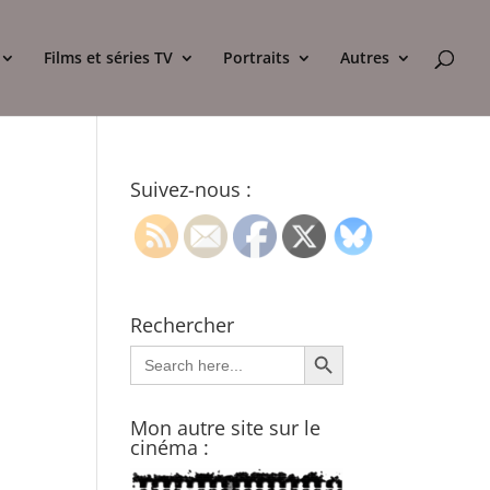
Films et séries TV
Portraits
Autres
Suivez-nous :
Rechercher
Search Button
Search
for:
Mon autre site sur le
cinéma :