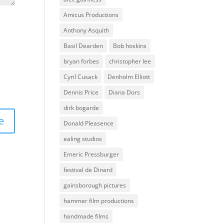
Amicus Productions
Anthony Asquith
Basil Dearden
Bob hoskins
bryan forbes
christopher lee
Cyril Cusack
Denholm Elliott
Dennis Price
Diana Dors
dirk bogarde
Donald Pleasence
ealing studios
Emeric Pressburger
festival de Dinard
gainsborough pictures
hammer film productions
handmade films