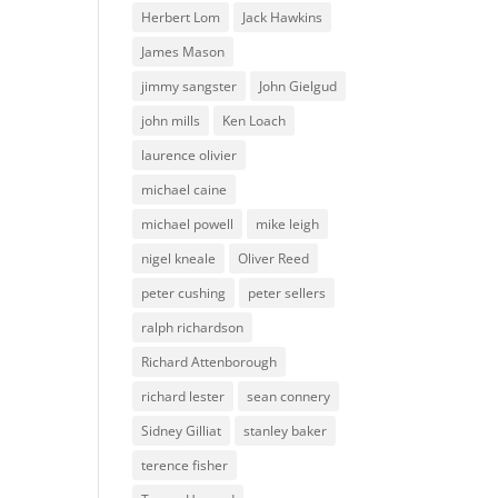
Herbert Lom
Jack Hawkins
James Mason
jimmy sangster
John Gielgud
john mills
Ken Loach
laurence olivier
michael caine
michael powell
mike leigh
nigel kneale
Oliver Reed
peter cushing
peter sellers
ralph richardson
Richard Attenborough
richard lester
sean connery
Sidney Gilliat
stanley baker
terence fisher