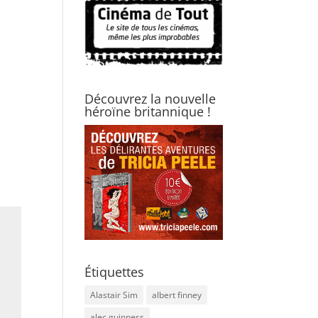
Découvrez la nouvelle
héroïne britannique !
Étiquettes
Alastair Sim
albert finney
alec guinness