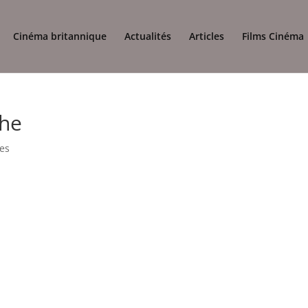
Cinéma britannique
Actualités
Articles
Films Cinéma
che
es