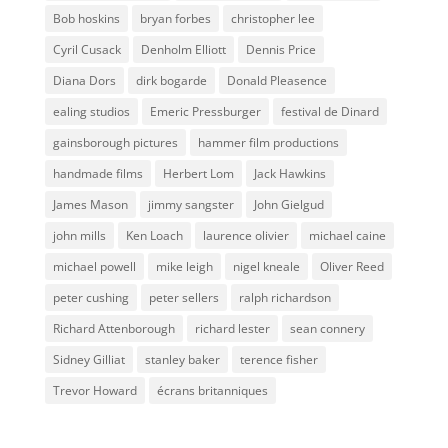
Bob hoskins
bryan forbes
christopher lee
Cyril Cusack
Denholm Elliott
Dennis Price
Diana Dors
dirk bogarde
Donald Pleasence
ealing studios
Emeric Pressburger
festival de Dinard
gainsborough pictures
hammer film productions
handmade films
Herbert Lom
Jack Hawkins
James Mason
jimmy sangster
John Gielgud
john mills
Ken Loach
laurence olivier
michael caine
michael powell
mike leigh
nigel kneale
Oliver Reed
peter cushing
peter sellers
ralph richardson
Richard Attenborough
richard lester
sean connery
Sidney Gilliat
stanley baker
terence fisher
Trevor Howard
écrans britanniques