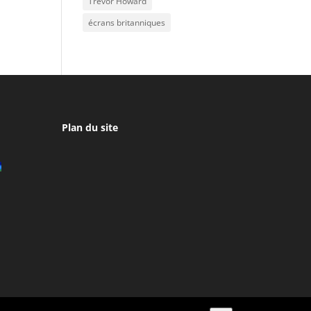
Trevor Howard
écrans britanniques
Plan du site