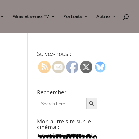
Films et séries TV
Portraits
Autres
Suivez-nous :
Rechercher
Search Button
Search
for:
Mon autre site sur le
cinéma :