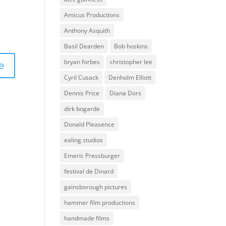
Amicus Productions
Anthony Asquith
Basil Dearden
Bob hoskins
bryan forbes
christopher lee
Cyril Cusack
Denholm Elliott
Dennis Price
Diana Dors
dirk bogarde
Donald Pleasence
ealing studios
Emeric Pressburger
festival de Dinard
gainsborough pictures
hammer film productions
handmade films