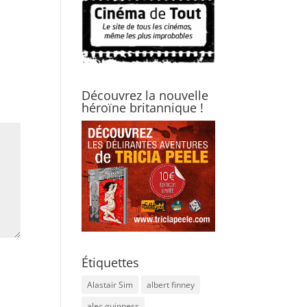
Découvrez la nouvelle
héroïne britannique !
Étiquettes
Alastair Sim
albert finney
alec guinness