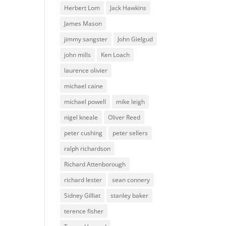
Herbert Lom
Jack Hawkins
James Mason
jimmy sangster
John Gielgud
john mills
Ken Loach
laurence olivier
michael caine
michael powell
mike leigh
nigel kneale
Oliver Reed
peter cushing
peter sellers
ralph richardson
Richard Attenborough
richard lester
sean connery
Sidney Gilliat
stanley baker
terence fisher