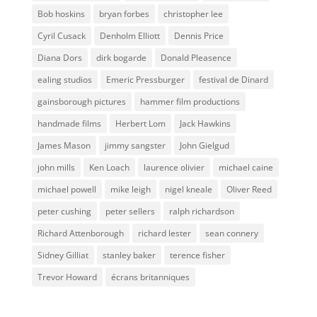
Bob hoskins
bryan forbes
christopher lee
Cyril Cusack
Denholm Elliott
Dennis Price
Diana Dors
dirk bogarde
Donald Pleasence
ealing studios
Emeric Pressburger
festival de Dinard
gainsborough pictures
hammer film productions
handmade films
Herbert Lom
Jack Hawkins
James Mason
jimmy sangster
John Gielgud
john mills
Ken Loach
laurence olivier
michael caine
michael powell
mike leigh
nigel kneale
Oliver Reed
peter cushing
peter sellers
ralph richardson
Richard Attenborough
richard lester
sean connery
Sidney Gilliat
stanley baker
terence fisher
Trevor Howard
écrans britanniques