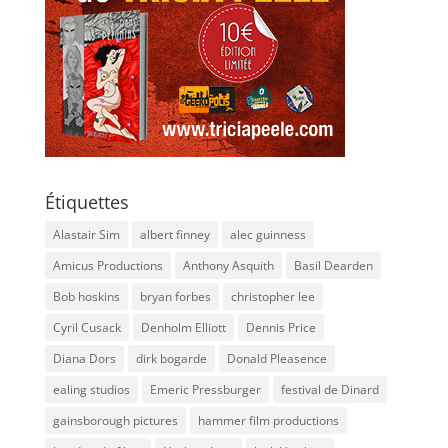
Étiquettes
Alastair Sim
albert finney
alec guinness
Amicus Productions
Anthony Asquith
Basil Dearden
Bob hoskins
bryan forbes
christopher lee
Cyril Cusack
Denholm Elliott
Dennis Price
Diana Dors
dirk bogarde
Donald Pleasence
ealing studios
Emeric Pressburger
festival de Dinard
gainsborough pictures
hammer film productions