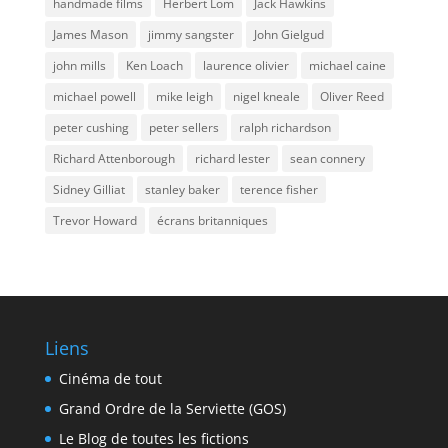
handmade films
Herbert Lom
Jack Hawkins
James Mason
jimmy sangster
John Gielgud
john mills
Ken Loach
laurence olivier
michael caine
michael powell
mike leigh
nigel kneale
Oliver Reed
peter cushing
peter sellers
ralph richardson
Richard Attenborough
richard lester
sean connery
Sidney Gilliat
stanley baker
terence fisher
Trevor Howard
écrans britanniques
Liens
Cinéma de tout
Grand Ordre de la Serviette (GOS)
Le Blog de toutes les fictions