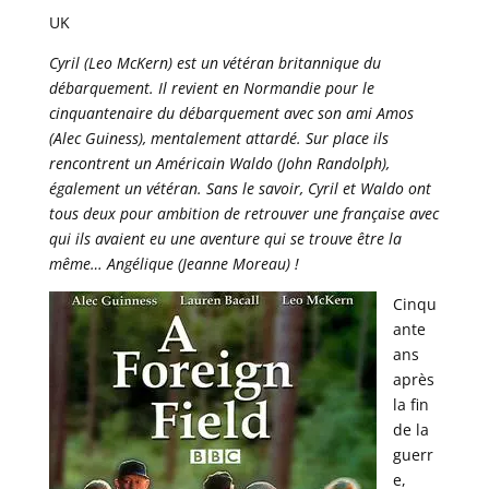
UK
Cyril (Leo McKern) est un vétéran britannique du
débarquement. Il revient en Normandie pour le
cinquantenaire du débarquement avec son ami Amos
(Alec Guiness), mentalement attardé. Sur place ils
rencontrent un Américain Waldo (John Randolph),
également un vétéran. Sans le savoir, Cyril et Waldo ont
tous deux pour ambition de retrouver une française avec
qui ils avaient eu une aventure qui se trouve être la
même… Angélique (Jeanne Moreau) !
Cinqu
ante
ans
après
la fin
de la
guerr
e,