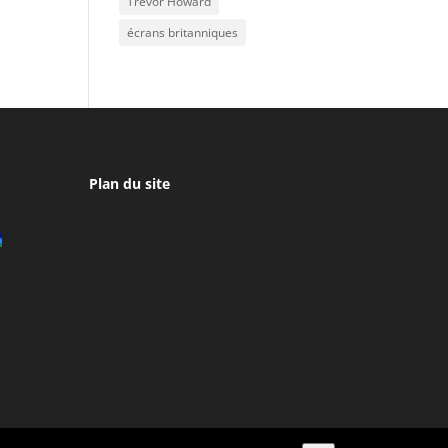
Trevor Howard
écrans britanniques
Plan du site