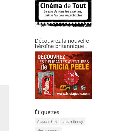
Découvrez la nouvelle
héroïne britannique !
Étiquettes
Alastair Sim
albert finney
alec guinness