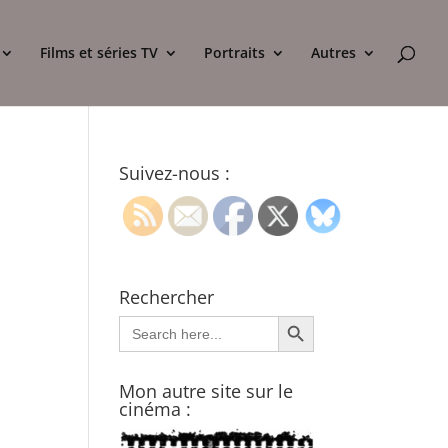
Films et séries TV
Portraits
Autres
Suivez-nous :
Rechercher
Search Button
Search
for:
Mon autre site sur le
cinéma :