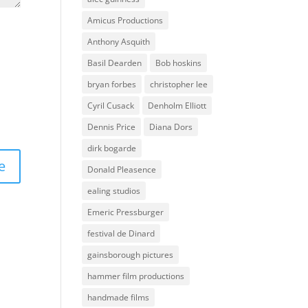
Amicus Productions
Anthony Asquith
Basil Dearden
Bob hoskins
bryan forbes
christopher lee
Cyril Cusack
Denholm Elliott
Dennis Price
Diana Dors
dirk bogarde
Donald Pleasence
ealing studios
Emeric Pressburger
festival de Dinard
gainsborough pictures
hammer film productions
handmade films