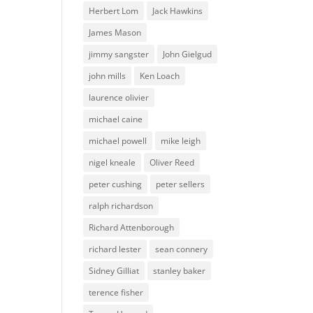
Herbert Lom
Jack Hawkins
James Mason
jimmy sangster
John Gielgud
john mills
Ken Loach
laurence olivier
michael caine
michael powell
mike leigh
nigel kneale
Oliver Reed
peter cushing
peter sellers
ralph richardson
Richard Attenborough
richard lester
sean connery
Sidney Gilliat
stanley baker
terence fisher