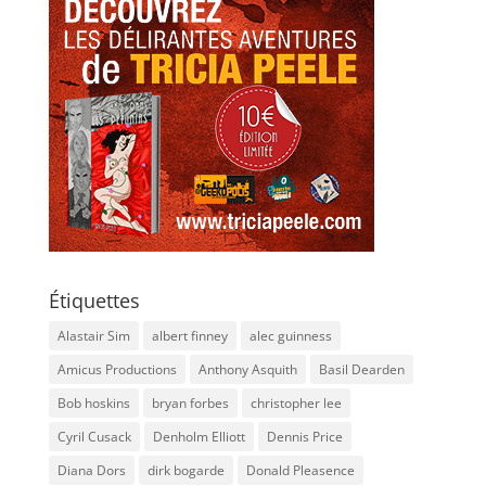
Étiquettes
Alastair Sim
albert finney
alec guinness
Amicus Productions
Anthony Asquith
Basil Dearden
Bob hoskins
bryan forbes
christopher lee
Cyril Cusack
Denholm Elliott
Dennis Price
Diana Dors
dirk bogarde
Donald Pleasence