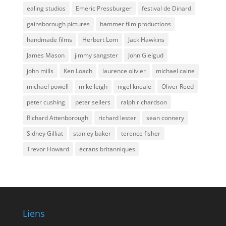
ealing studios
Emeric Pressburger
festival de Dinard
gainsborough pictures
hammer film productions
handmade films
Herbert Lom
Jack Hawkins
James Mason
jimmy sangster
John Gielgud
john mills
Ken Loach
laurence olivier
michael caine
michael powell
mike leigh
nigel kneale
Oliver Reed
peter cushing
peter sellers
ralph richardson
Richard Attenborough
richard lester
sean connery
Sidney Gilliat
stanley baker
terence fisher
Trevor Howard
écrans britanniques
Liens