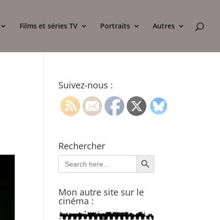
Films et séries TV
Portraits
Autres
Suivez-nous :
Rechercher
Search Button
Search
for:
Mon autre site sur le
cinéma :