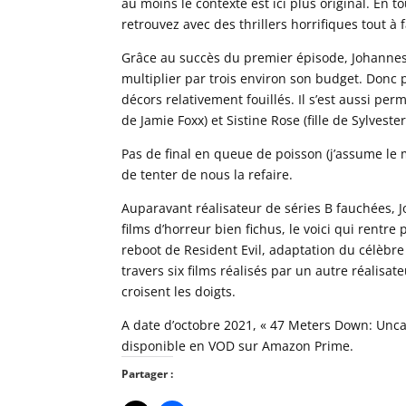
au moins le contexte est ici plus original. En to
retrouvez avec des thrillers horrifiques tout à 
Grâce au succès du premier épisode, Johannes 
multiplier par trois environ son budget. Donc
décors relativement fouillés. Il s’est aussi per
de Jamie Foxx) et Sistine Rose (fille de Sylvester
Pas de final en queue de poisson (j’assume le ma
de tenter de nous la refaire.
Auparavant réalisateur de séries B fauchées, J
films d’horreur bien fichus, le voici qui rentre
reboot de Resident Evil, adaptation du célèbre
travers six films réalisés par un autre réalisat
croisent les doigts.
A date d’octobre 2021, « 47 Meters Down: Uncag
disponible en VOD sur Amazon Prime.
Partager :