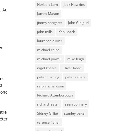
Herbert Lom
Jack Hawkins
. Au
James Mason
jimmy sangster
John Gielgud
john mills
Ken Loach
laurence olivier
en
michael caine
michael powell
mike leigh
nigel kneale
Oliver Reed
peter cushing
peter sellers
nest
20
ralph richardson
donc
Richard Attenborough
richard lester
sean connery
utre
Sidney Gilliat
stanley baker
éter
terence fisher