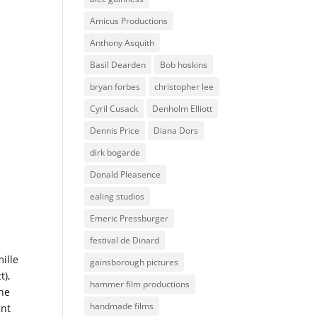
Amicus Productions
Anthony Asquith
Basil Dearden
Bob hoskins
bryan forbes
christopher lee
Cyril Cusack
Denholm Elliott
Dennis Price
Diana Dors
dirk bogarde
Donald Pleasence
ealing studios
Emeric Pressburger
festival de Dinard
ille
gainsborough pictures
t),
hammer film productions
une
handmade films
ent