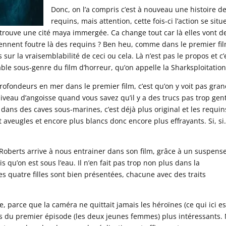
Donc, on l’a compris c’est à nouveau une histoire d
requins, mais attention, cette fois-ci l’action se situ
trouve une cité maya immergée. Ca change tout car là elles vont d
iennent foutre là des requins ? Ben heu, comme dans le premier fil
r la vraisemblabilité de ceci ou cela. Là n’est pas le propos et c’
ble sous-genre du film d’horreur, qu’on appelle la Sharksploitation
ofondeurs en mer dans le premier film, c’est qu’on y voit pas gra
veau d’angoisse quand vous savez qu’il y a des trucs pas trop gent
dans des caves sous-marines, c’est déjà plus original et les requin
 aveugles et encore plus blancs donc encore plus effrayants. Si, si
oberts arrive à nous entrainer dans son film, grâce à un suspens
 qu’on est sous l’eau. Il n’en fait pas trop non plus dans la
es quatre filles sont bien présentées, chacune avec des traits
, parce que la caméra ne quittait jamais les héroïnes (ce qui ici es
ges du premier épisode (les deux jeunes femmes) plus intéressants.