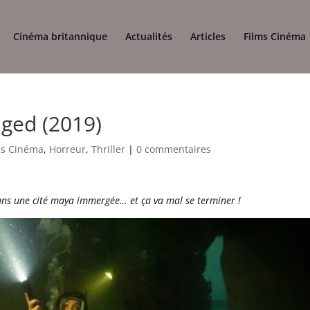
Cinéma britannique
Actualités
Articles
Films Cinéma
ged (2019)
ms Cinéma
,
Horreur
,
Thriller
|
0 commentaires
r dans une cité maya immergée… et ça va mal se terminer !