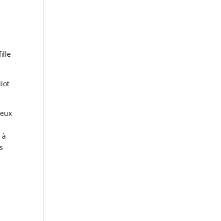
ille
diot
deux
 à
s