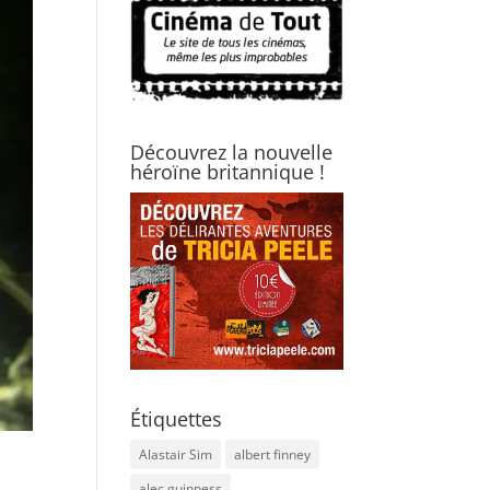
Découvrez la nouvelle
héroïne britannique !
Étiquettes
Alastair Sim
albert finney
alec guinness