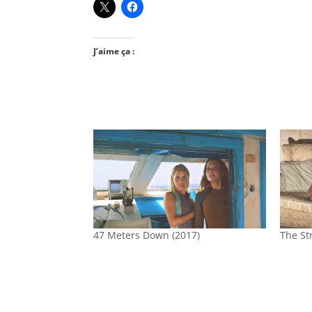
J’aime ça :
47 Meters Down (2017)
The St