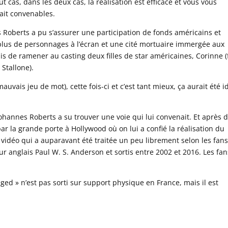
ut cas, dans les deux cas, la réalisation est efficace et vous vous
fait convenables.
Roberts a pu s’assurer une participation de fonds américains et
 plus de personnages à l’écran et une cité mortuaire immergée aux
mis de ramener au casting deux filles de star américaines, Corinne (f
 Stallone).
uvais jeu de mot), cette fois-ci et c’est tant mieux, ça aurait été i
ohannes Roberts a su trouver une voie qui lui convenait. Et après 
 par la grande porte à Hollywood où on lui a confié la réalisation du
 vidéo qui a auparavant été traitée un peu librement selon les fans
eur anglais Paul W. S. Anderson et sortis entre 2002 et 2016. Les fan
ed » n’est pas sorti sur support physique en France, mais il est