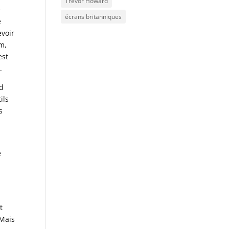
Trevor Howard
e
écrans britanniques
e
evoir
m,
est
.
nd
ils
s
.
e
t
 Mais