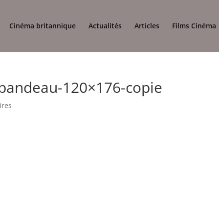
Cinéma britannique
Actualités
Articles
Films Cinéma
c-bandeau-120×176-copie
ires