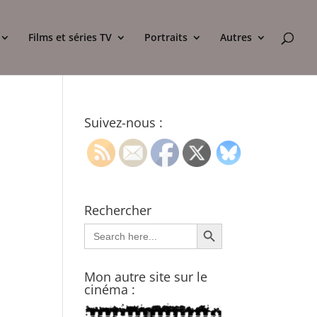
Films et séries TV
Portraits
Autres
Suivez-nous :
Rechercher
Search Button
Search
for:
Mon autre site sur le
cinéma :