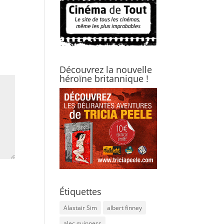
Découvrez la nouvelle
héroïne britannique !
Étiquettes
Alastair Sim
albert finney
alec guinness