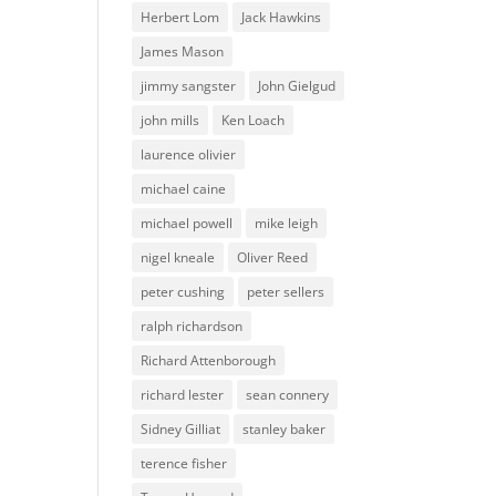
Herbert Lom
Jack Hawkins
James Mason
jimmy sangster
John Gielgud
john mills
Ken Loach
laurence olivier
michael caine
michael powell
mike leigh
nigel kneale
Oliver Reed
peter cushing
peter sellers
ralph richardson
Richard Attenborough
richard lester
sean connery
Sidney Gilliat
stanley baker
terence fisher