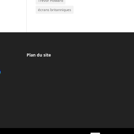
Trevor Howard
écrans britanniques
Plan du site