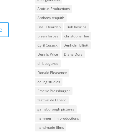
Amicus Productions
Anthony Asquith
Basil Dearden
Bob hoskins
bryan forbes
christopher lee
Cyril Cusack
Denholm Elliott
Dennis Price
Diana Dors
dirk bogarde
Donald Pleasence
ealing studios
Emeric Pressburger
festival de Dinard
gainsborough pictures
hammer film productions
handmade films