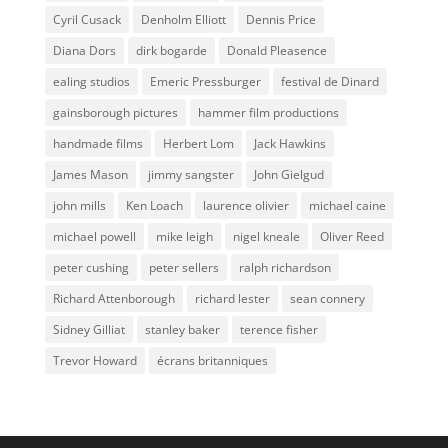
Cyril Cusack
Denholm Elliott
Dennis Price
Diana Dors
dirk bogarde
Donald Pleasence
ealing studios
Emeric Pressburger
festival de Dinard
gainsborough pictures
hammer film productions
handmade films
Herbert Lom
Jack Hawkins
James Mason
jimmy sangster
John Gielgud
john mills
Ken Loach
laurence olivier
michael caine
michael powell
mike leigh
nigel kneale
Oliver Reed
peter cushing
peter sellers
ralph richardson
Richard Attenborough
richard lester
sean connery
Sidney Gilliat
stanley baker
terence fisher
Trevor Howard
écrans britanniques