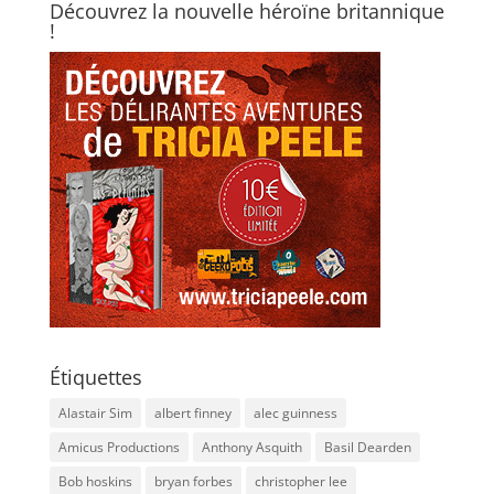
Découvrez la nouvelle héroïne britannique
!
Étiquettes
Alastair Sim
albert finney
alec guinness
Amicus Productions
Anthony Asquith
Basil Dearden
Bob hoskins
bryan forbes
christopher lee