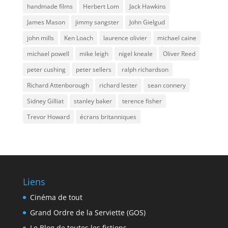
handmade films
Herbert Lom
Jack Hawkins
James Mason
jimmy sangster
John Gielgud
john mills
Ken Loach
laurence olivier
michael caine
michael powell
mike leigh
nigel kneale
Oliver Reed
peter cushing
peter sellers
ralph richardson
Richard Attenborough
richard lester
sean connery
Sidney Gilliat
stanley baker
terence fisher
Trevor Howard
écrans britanniques
Liens
Cinéma de tout
Grand Ordre de la Serviette (GOS)
Le Blog de toutes les fictions