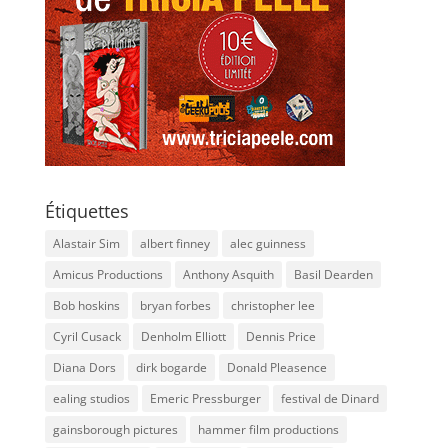
Étiquettes
Alastair Sim
albert finney
alec guinness
Amicus Productions
Anthony Asquith
Basil Dearden
Bob hoskins
bryan forbes
christopher lee
Cyril Cusack
Denholm Elliott
Dennis Price
Diana Dors
dirk bogarde
Donald Pleasence
ealing studios
Emeric Pressburger
festival de Dinard
gainsborough pictures
hammer film productions