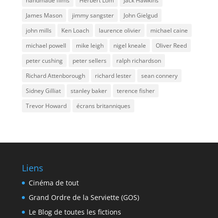
handmade films
Herbert Lom
Jack Hawkins
James Mason
jimmy sangster
John Gielgud
john mills
Ken Loach
laurence olivier
michael caine
michael powell
mike leigh
nigel kneale
Oliver Reed
peter cushing
peter sellers
ralph richardson
Richard Attenborough
richard lester
sean connery
Sidney Gilliat
stanley baker
terence fisher
Trevor Howard
écrans britanniques
Liens
Cinéma de tout
Grand Ordre de la Serviette (GOS)
Le Blog de toutes les fictions