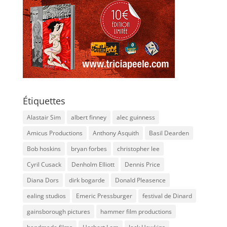
Étiquettes
Alastair Sim
albert finney
alec guinness
Amicus Productions
Anthony Asquith
Basil Dearden
Bob hoskins
bryan forbes
christopher lee
Cyril Cusack
Denholm Elliott
Dennis Price
Diana Dors
dirk bogarde
Donald Pleasence
ealing studios
Emeric Pressburger
festival de Dinard
gainsborough pictures
hammer film productions