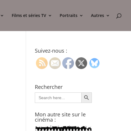
Films et séries TV
Portraits
Autres
Suivez-nous :
Rechercher
Search Button
Search
for:
Mon autre site sur le
cinéma :