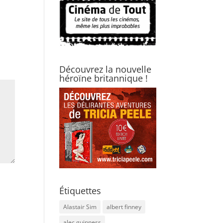
Découvrez la nouvelle
héroïne britannique !
Étiquettes
Alastair Sim
albert finney
alec guinness