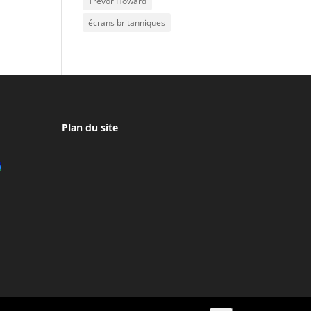
Trevor Howard
écrans britanniques
Plan du site