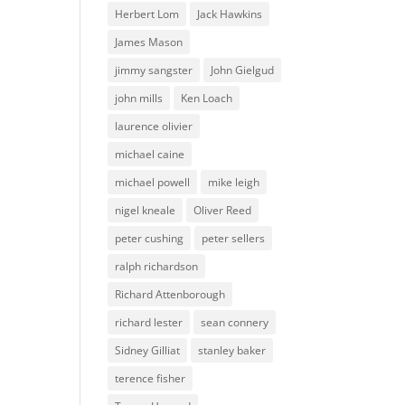
Herbert Lom
Jack Hawkins
James Mason
jimmy sangster
John Gielgud
john mills
Ken Loach
laurence olivier
michael caine
michael powell
mike leigh
nigel kneale
Oliver Reed
peter cushing
peter sellers
ralph richardson
Richard Attenborough
richard lester
sean connery
Sidney Gilliat
stanley baker
terence fisher