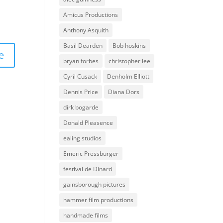
Amicus Productions
Anthony Asquith
Basil Dearden
Bob hoskins
bryan forbes
christopher lee
Cyril Cusack
Denholm Elliott
Dennis Price
Diana Dors
dirk bogarde
Donald Pleasence
ealing studios
Emeric Pressburger
festival de Dinard
gainsborough pictures
hammer film productions
handmade films