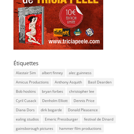
Étiquettes
Alastair Sim
albert finney
alec guinness
Amicus Productions
Anthony Asquith
Basil Dearden
Bob hoskins
bryan forbes
christopher lee
Cyril Cusack
Denholm Elliott
Dennis Price
Diana Dors
dirk bogarde
Donald Pleasence
ealing studios
Emeric Pressburger
festival de Dinard
gainsborough pictures
hammer film productions