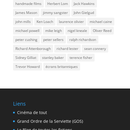
handmade films
Herbert Lom
Jack Hawkins
James Mason
jimmy sangster
John Gielgud
john mills
Ken Loach
laurence olivier
michael caine
michael powell
mike leigh
nigel kneale
Oliver Reed
peter cushing
peter sellers
ralph richardson
Richard Attenborough
richard lester
sean connery
Sidney Gilliat
stanley baker
terence fisher
Trevor Howard
écrans britanniques
Liens
Cinéma de tout
Grand Ordre de la Serviette (GOS)
Le Blog de toutes les fictions