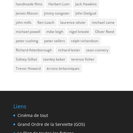
handmade films
Herbert Lom
Jack Hawkins
James Mason
jimmy sangster
John Gielgud
john mills
Ken Loach
laurence olivier
michael caine
michael powell
mike leigh
nigel kneale
Oliver Reed
peter cushing
peter sellers
ralph richardson
Richard Attenborough
richard lester
sean connery
Sidney Gilliat
stanley baker
terence fisher
Trevor Howard
écrans britanniques
Liens
Cinéma de tout
Grand Ordre de la Serviette (GOS)