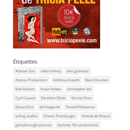
Étiquettes
Alastair Sim
albert finney
alec guinness
Amicus Productions
Anthony Asquith
Basil Dearden
Bob hoskins
bryan forbes
christopher lee
Cyril Cusack
Denholm Elliott
Dennis Price
Diana Dors
dirk bogarde
Donald Pleasence
ealing studios
Emeric Pressburger
festival de Dinard
gainsborough pictures
hammer film productions