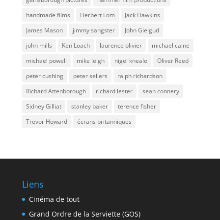
handmade films
Herbert Lom
Jack Hawkins
James Mason
jimmy sangster
John Gielgud
john mills
Ken Loach
laurence olivier
michael caine
michael powell
mike leigh
nigel kneale
Oliver Reed
peter cushing
peter sellers
ralph richardson
Richard Attenborough
richard lester
sean connery
Sidney Gilliat
stanley baker
terence fisher
Trevor Howard
écrans britanniques
Liens
Cinéma de tout
Grand Ordre de la Serviette (GOS)