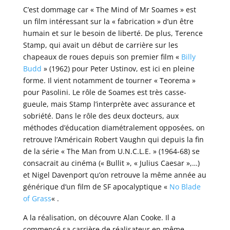
C’est dommage car « The Mind of Mr Soames » est
un film intéressant sur la « fabrication » d’un être
humain et sur le besoin de liberté. De plus, Terence
Stamp, qui avait un début de carrière sur les
chapeaux de roues depuis son premier film «
Billy
Budd
» (1962) pour Peter Ustinov, est ici en pleine
forme. Il vient notamment de tourner « Teorema »
pour Pasolini. Le rôle de Soames est très casse-
gueule, mais Stamp l’interprète avec assurance et
sobriété. Dans le rôle des deux docteurs, aux
méthodes d’éducation diamétralement opposées, on
retrouve l’Américain Robert Vaughn qui depuis la fin
de la série « The Man from U.N.C.L.E. » (1964-68) se
consacrait au cinéma (« Bullit », « Julius Caesar »,…)
et Nigel Davenport qu’on retrouve la même année au
générique d’un film de SF apocalyptique «
No Blade
of Grass
« .
A la réalisation, on découvre Alan Cooke. Il a
commencé sa carrière de réalisateur en même