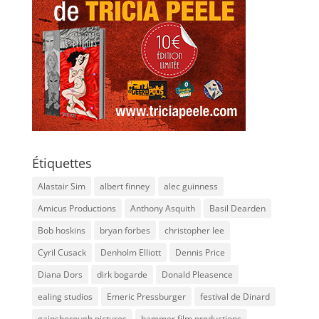
Étiquettes
Alastair Sim
albert finney
alec guinness
Amicus Productions
Anthony Asquith
Basil Dearden
Bob hoskins
bryan forbes
christopher lee
Cyril Cusack
Denholm Elliott
Dennis Price
Diana Dors
dirk bogarde
Donald Pleasence
ealing studios
Emeric Pressburger
festival de Dinard
gainsborough pictures
hammer film productions