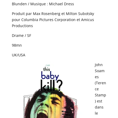
Blunden / Musique : Michael Dress
Produit par Max Rosenberg et Milton Subotsky
pour Columbia Pictures Corporation et Amicus
Productions
Drame / SF
98mn
UK/USA
John
Soam
es
(Teren
ce
Stamp
) est
dans
le