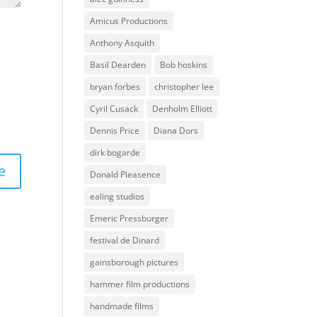
Amicus Productions
Anthony Asquith
Basil Dearden
Bob hoskins
bryan forbes
christopher lee
Cyril Cusack
Denholm Elliott
Dennis Price
Diana Dors
dirk bogarde
Donald Pleasence
ealing studios
Emeric Pressburger
festival de Dinard
gainsborough pictures
hammer film productions
handmade films