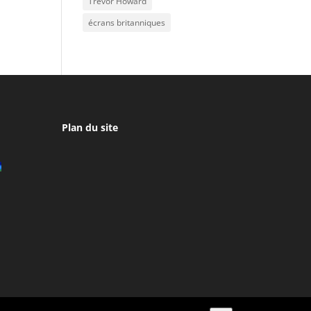
Trevor Howard
écrans britanniques
Plan du site