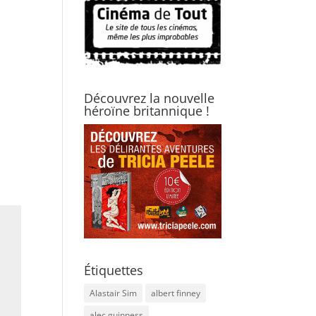
Découvrez la nouvelle
héroïne britannique !
Étiquettes
Alastair Sim
albert finney
alec guinness