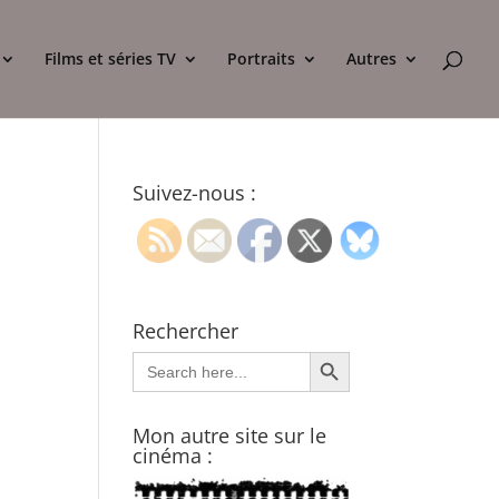
Films et séries TV
Portraits
Autres
Suivez-nous :
Rechercher
Search Button
Search
for:
Mon autre site sur le
cinéma :