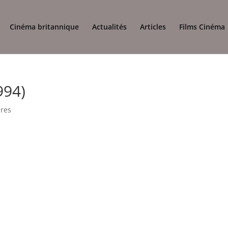
Cinéma britannique
Actualités
Articles
Films Cinéma
994)
res