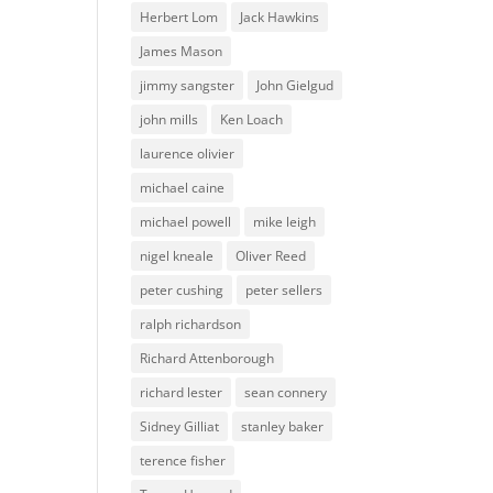
Herbert Lom
Jack Hawkins
James Mason
jimmy sangster
John Gielgud
john mills
Ken Loach
laurence olivier
michael caine
michael powell
mike leigh
nigel kneale
Oliver Reed
peter cushing
peter sellers
ralph richardson
Richard Attenborough
richard lester
sean connery
Sidney Gilliat
stanley baker
terence fisher