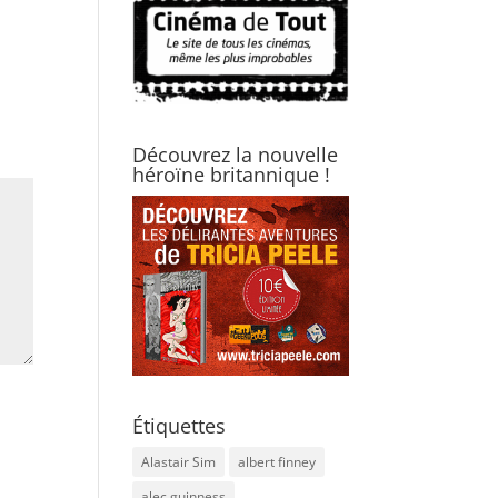
Découvrez la nouvelle
héroïne britannique !
Étiquettes
Alastair Sim
albert finney
alec guinness