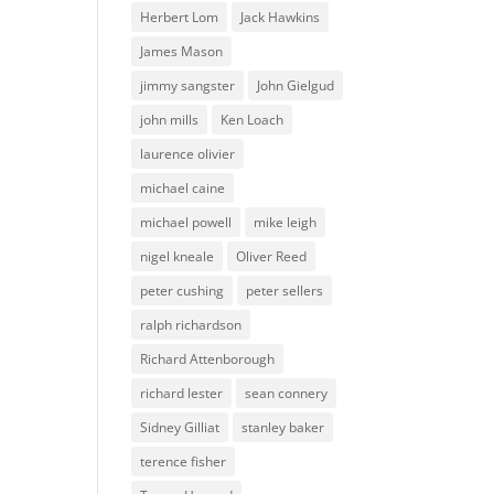
Herbert Lom
Jack Hawkins
James Mason
jimmy sangster
John Gielgud
john mills
Ken Loach
laurence olivier
michael caine
michael powell
mike leigh
nigel kneale
Oliver Reed
peter cushing
peter sellers
ralph richardson
Richard Attenborough
richard lester
sean connery
Sidney Gilliat
stanley baker
terence fisher