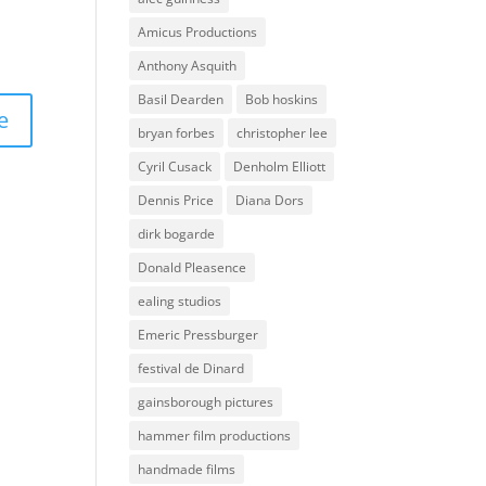
Amicus Productions
Anthony Asquith
Basil Dearden
Bob hoskins
bryan forbes
christopher lee
Cyril Cusack
Denholm Elliott
Dennis Price
Diana Dors
dirk bogarde
Donald Pleasence
ealing studios
Emeric Pressburger
festival de Dinard
gainsborough pictures
hammer film productions
handmade films