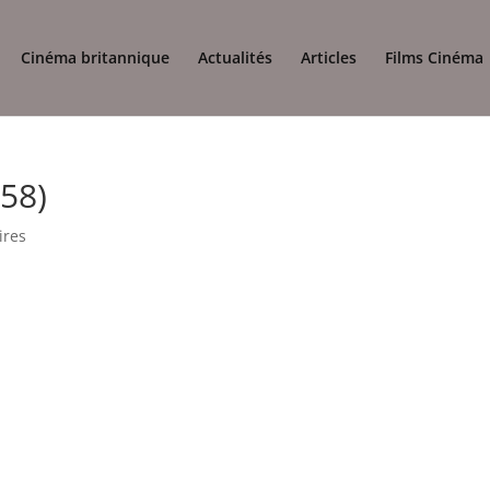
Cinéma britannique
Actualités
Articles
Films Cinéma
58)
ires