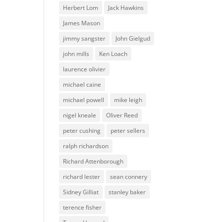
Herbert Lom
Jack Hawkins
James Mason
jimmy sangster
John Gielgud
john mills
Ken Loach
laurence olivier
michael caine
michael powell
mike leigh
nigel kneale
Oliver Reed
peter cushing
peter sellers
ralph richardson
Richard Attenborough
richard lester
sean connery
Sidney Gilliat
stanley baker
terence fisher