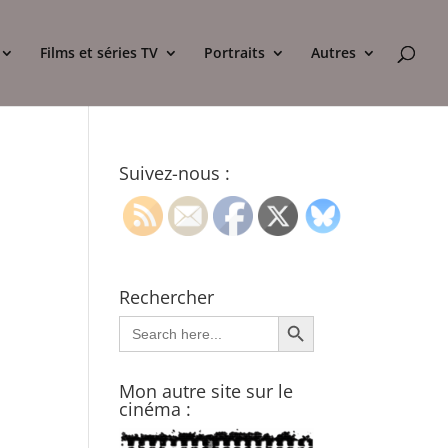
Films et séries TV
Portraits
Autres
Suivez-nous :
Rechercher
Search Button
Search
for:
Mon autre site sur le
cinéma :