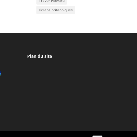
Trevor Howard
écrans britanniques
Plan du site