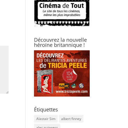
Découvrez la nouvelle
héroïne britannique !
Étiquettes
Alastair Sim
albert finney
alec guinness