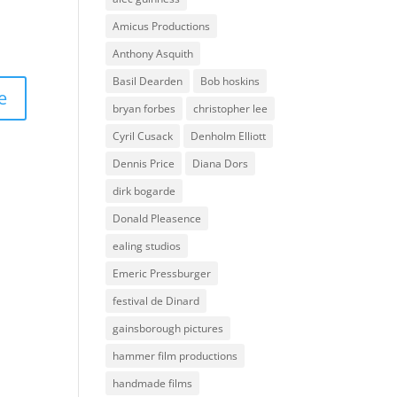
Amicus Productions
Anthony Asquith
Basil Dearden
Bob hoskins
bryan forbes
christopher lee
Cyril Cusack
Denholm Elliott
Dennis Price
Diana Dors
dirk bogarde
Donald Pleasence
ealing studios
Emeric Pressburger
festival de Dinard
gainsborough pictures
hammer film productions
handmade films