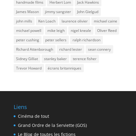
handmade films
Herbert Lom
Jack Hawkins
James Mason
jimmy sangster
John Gielgud
john mills
Ken Loach
laurence olivier
michael caine
michael powell
mike leigh
nigel kneale
Oliver Reed
peter cushing
peter sellers
ralph richardson
Richard Attenborough
richard lester
sean connery
Sidney Gilliat
stanley baker
terence fisher
Trevor Howard
écrans britanniques
Liens
Cinéma de tout
Grand Ordre de la Serviette (GOS)
Le Blog de toutes les fictions