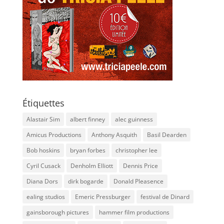
Étiquettes
Alastair Sim
albert finney
alec guinness
Amicus Productions
Anthony Asquith
Basil Dearden
Bob hoskins
bryan forbes
christopher lee
Cyril Cusack
Denholm Elliott
Dennis Price
Diana Dors
dirk bogarde
Donald Pleasence
ealing studios
Emeric Pressburger
festival de Dinard
gainsborough pictures
hammer film productions