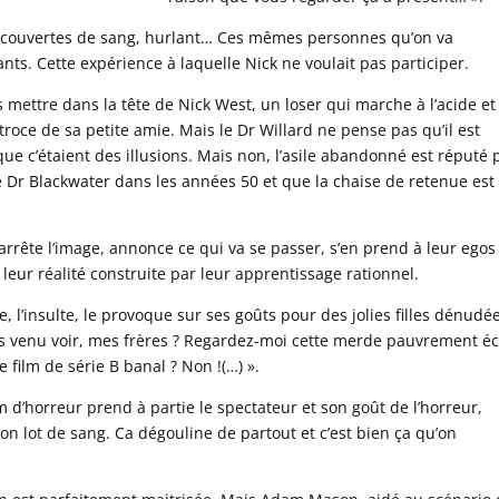
 couvertes de sang, hurlant… Ces mêmes personnes qu’on va
ants. Cette expérience à laquelle Nick ne voulait pas participer.
us mettre dans la tête de Nick West, un loser qui marche à l’acide et
troce de sa petite amie. Mais le Dr Willard ne pense pas qu’il est
que c’étaient des illusions. Mais non, l’asile abandonné est réputé 
Dr Blackwater dans les années 50 et que la chaise de retenue est
rrête l’image, annonce ce qui va se passer, s’en prend à leur egos
eur réalité construite par leur apprentissage rationnel.
le, l’insulte, le provoque sur ses goûts pour des jolies filles dénudé
tes venu voir, mes frères ? Regardez-moi cette merde pauvrement éc
e film de série B banal ? Non !(…) ».
 d’horreur prend à partie le spectateur et son goût de l’horreur,
on lot de sang. Ca dégouline de partout et c’est bien ça qu’on