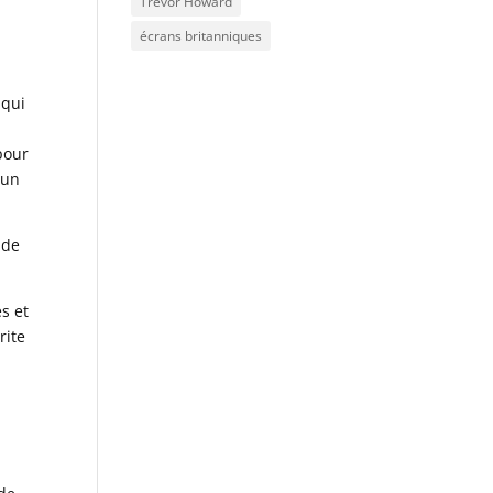
Trevor Howard
écrans britanniques
 qui
pour
 un
 de
es et
rite