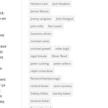
Herbert Lom
Jack Hawkins
James Mason
ck.
e en
jimmy sangster
John Gielgud
john mills
Ken Loach
laurence olivier
vos
michael caine
eaux
michael powell
mike leigh
st
nigel kneale
Oliver Reed
ent
peter cushing
peter sellers
en
ralph richardson
Richard Attenborough
ment
e ça
richard lester
sean connery
s
Sidney Gilliat
stanley baker
in
terence fisher
tte