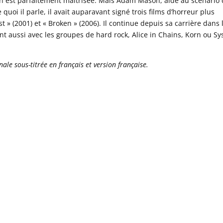
ation est parfaitement maitrisée. Mais Adam Mason, aidé au scénario
quoi il parle, il avait auparavant signé trois films d’horreur plus
st » (2001) et « Broken » (2006). Il continue depuis sa carrière dans 
ant aussi avec les groupes de hard rock, Alice in Chains, Korn ou S
ale sous-titrée en français et version française.