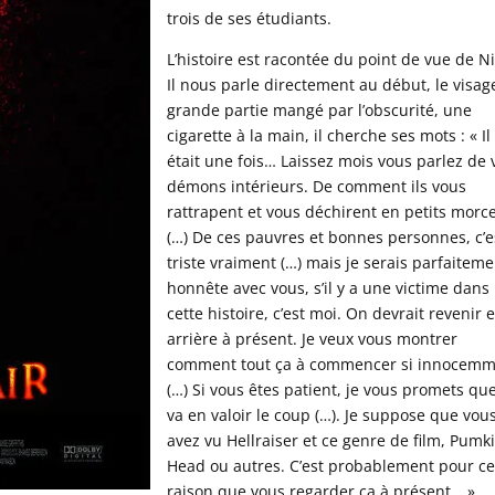
trois de ses étudiants.
L’histoire est racontée du point de vue de Ni
Il nous parle directement au début, le visag
grande partie mangé par l’obscurité, une
cigarette à la main, il cherche ses mots : « Il
était une fois… Laissez mois vous parlez de 
démons intérieurs. De comment ils vous
rattrapent et vous déchirent en petits morc
(…) De ces pauvres et bonnes personnes, c’e
triste vraiment (…) mais je serais parfaitem
honnête avec vous, s’il y a une victime dans
cette histoire, c’est moi. On devrait revenir 
arrière à présent. Je veux vous montrer
comment tout ça à commencer si innocem
(…) Si vous êtes patient, je vous promets qu
va en valoir le coup (…). Je suppose que vou
avez vu Hellraiser et ce genre de film, Pumk
Head ou autres. C’est probablement pour ce
raison que vous regarder ça à présent… ».