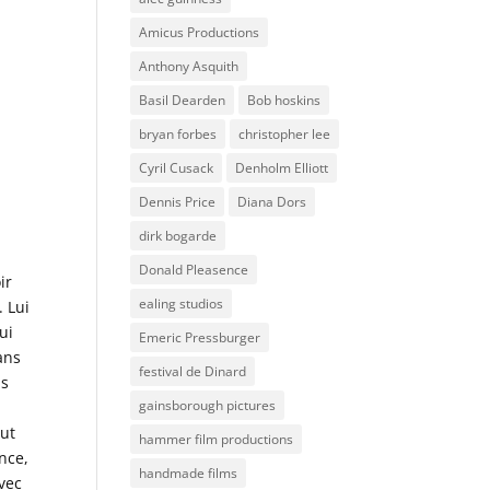
Amicus Productions
Anthony Asquith
Basil Dearden
Bob hoskins
bryan forbes
christopher lee
Cyril Cusack
Denholm Elliott
Dennis Price
Diana Dors
dirk bogarde
Donald Pleasence
ir
ealing studios
 Lui
ui
Emeric Pressburger
ans
festival de Dinard
is
gainsborough pictures
eut
hammer film productions
ence,
handmade films
avec