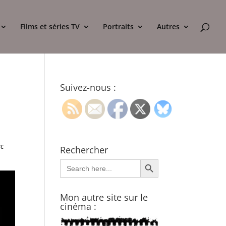
Films et séries TV
Portraits
Autres
Suivez-nous :
ec
Rechercher
Search Button
Search
for:
Mon autre site sur le
cinéma :