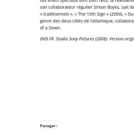
Les effets spéciaux sont bien faits, la réalis
son collaborateur régulier Simon Boyes, sait de 
« traditionnels », « The 13th Sign » (2000), « Du
genre des deux côtés de l’atlantique, collabor
of a Down.
DVD FR. Studio Sony Pictures (2008). Version origin
Partager :