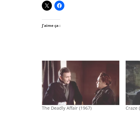
J’aime ça :
The Deadly Affair (1967)
Craze 