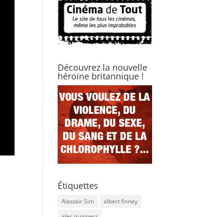
Découvrez la nouvelle
héroïne britannique !
Étiquettes
Alastair Sim
albert finney
alec guinness