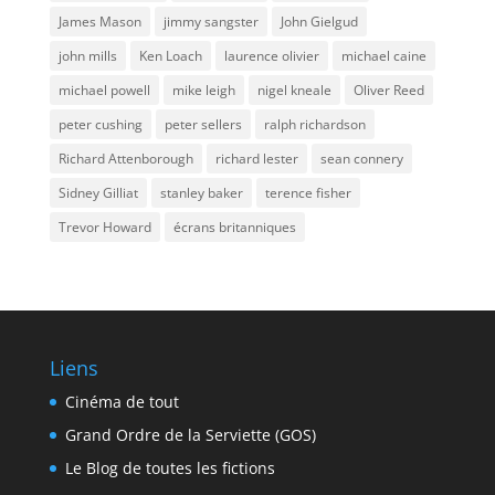
James Mason
jimmy sangster
John Gielgud
john mills
Ken Loach
laurence olivier
michael caine
michael powell
mike leigh
nigel kneale
Oliver Reed
peter cushing
peter sellers
ralph richardson
Richard Attenborough
richard lester
sean connery
Sidney Gilliat
stanley baker
terence fisher
Trevor Howard
écrans britanniques
Liens
Cinéma de tout
Grand Ordre de la Serviette (GOS)
Le Blog de toutes les fictions