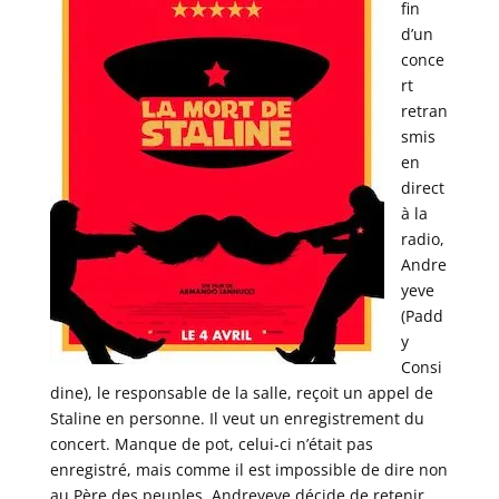
fin
d’un
conce
rt
retran
smis
en
direct
à la
radio,
Andre
yeve
(Padd
y
Consi
dine), le responsable de la salle, reçoit un appel de
Staline en personne. Il veut un enregistrement du
concert. Manque de pot, celui-ci n’était pas
enregistré, mais comme il est impossible de dire non
au Père des peuples, Andreyeve décide de retenir