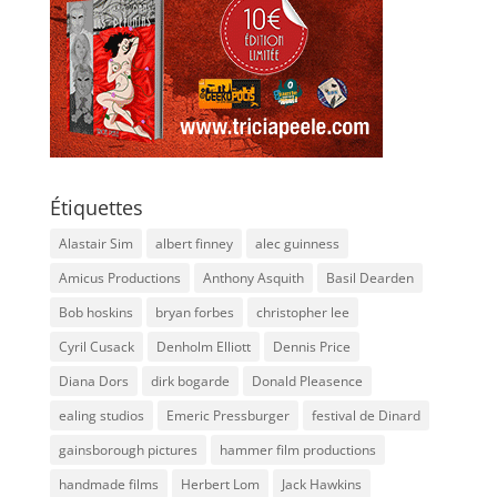
Étiquettes
Alastair Sim
albert finney
alec guinness
Amicus Productions
Anthony Asquith
Basil Dearden
Bob hoskins
bryan forbes
christopher lee
Cyril Cusack
Denholm Elliott
Dennis Price
Diana Dors
dirk bogarde
Donald Pleasence
ealing studios
Emeric Pressburger
festival de Dinard
gainsborough pictures
hammer film productions
handmade films
Herbert Lom
Jack Hawkins