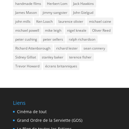
handmade films
Herbert Lom
Jack Hawkins
James Mason
jimmy sangster
John Gielgud
john mills
Ken Loach
laurence olivier
michael caine
michael powell
mike leigh
nigel kneale
Oliver Reed
peter cushing
peter sellers
ralph richardson
Richard Attenborough
richard lester
sean connery
Sidney Gilliat
stanley baker
terence fisher
Trevor Howard
écrans britanniques
Liens
Cinéma de tout
Grand Ordre de la Serviette (GOS)
Le Blog de toutes les fictions