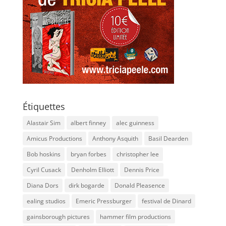
Étiquettes
Alastair Sim
albert finney
alec guinness
Amicus Productions
Anthony Asquith
Basil Dearden
Bob hoskins
bryan forbes
christopher lee
Cyril Cusack
Denholm Elliott
Dennis Price
Diana Dors
dirk bogarde
Donald Pleasence
ealing studios
Emeric Pressburger
festival de Dinard
gainsborough pictures
hammer film productions