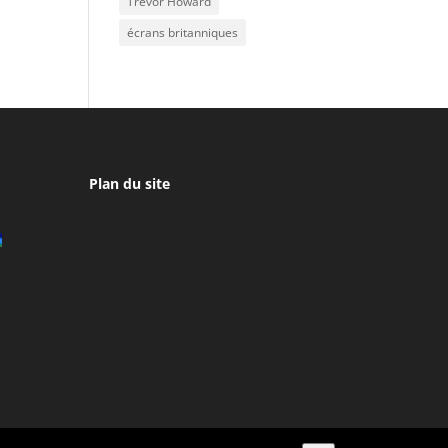
Trevor Howard
écrans britanniques
Plan du site