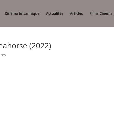
Cinéma britannique
Actualités
Articles
Films Cinéma
eahorse (2022)
ires