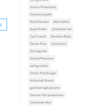
Amicus Productions
Anthony Asquith
Basil Dearden
Bob hoskins
bryan forbes
christopher lee
Cyril Cusack
Denholm Elliott
Dennis Price
Diana Dors
dirk bogarde
Donald Pleasence
ealing studios
Emeric Pressburger
festival de Dinard
gainsborough pictures
hammer film productions
handmade films