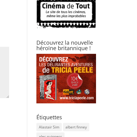
Découvrez la nouvelle
héroïne britannique !
Étiquettes
Alastair Sim
albert finney
alec guinness