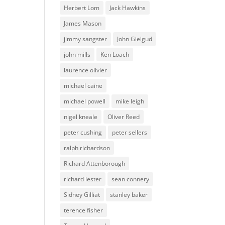
Herbert Lom
Jack Hawkins
James Mason
jimmy sangster
John Gielgud
john mills
Ken Loach
laurence olivier
michael caine
michael powell
mike leigh
nigel kneale
Oliver Reed
peter cushing
peter sellers
ralph richardson
Richard Attenborough
richard lester
sean connery
Sidney Gilliat
stanley baker
terence fisher