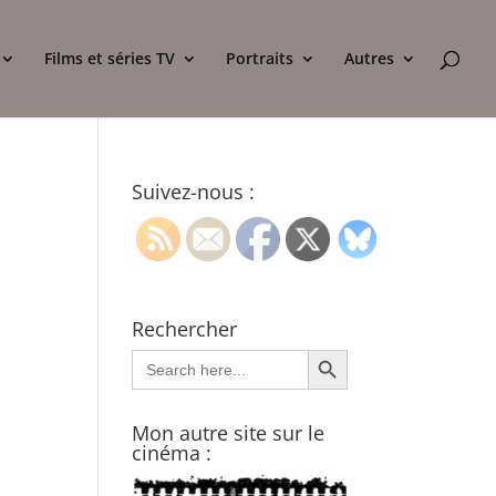
Films et séries TV
Portraits
Autres
Suivez-nous :
Rechercher
Search Button
Search
for:
Mon autre site sur le
cinéma :