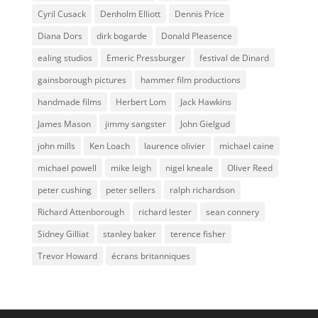
Cyril Cusack
Denholm Elliott
Dennis Price
Diana Dors
dirk bogarde
Donald Pleasence
ealing studios
Emeric Pressburger
festival de Dinard
gainsborough pictures
hammer film productions
handmade films
Herbert Lom
Jack Hawkins
James Mason
jimmy sangster
John Gielgud
john mills
Ken Loach
laurence olivier
michael caine
michael powell
mike leigh
nigel kneale
Oliver Reed
peter cushing
peter sellers
ralph richardson
Richard Attenborough
richard lester
sean connery
Sidney Gilliat
stanley baker
terence fisher
Trevor Howard
écrans britanniques