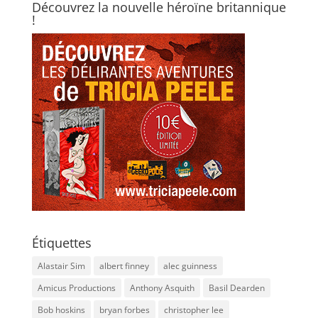
Découvrez la nouvelle héroïne britannique
!
Étiquettes
Alastair Sim
albert finney
alec guinness
Amicus Productions
Anthony Asquith
Basil Dearden
Bob hoskins
bryan forbes
christopher lee