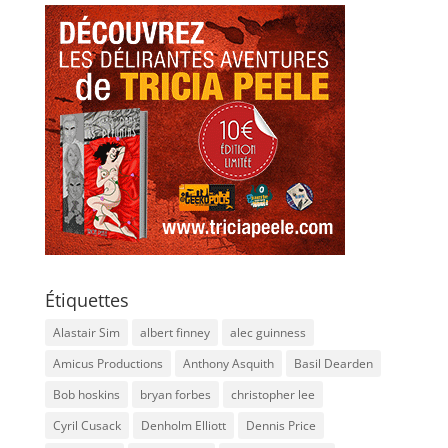
Étiquettes
Alastair Sim
albert finney
alec guinness
Amicus Productions
Anthony Asquith
Basil Dearden
Bob hoskins
bryan forbes
christopher lee
Cyril Cusack
Denholm Elliott
Dennis Price