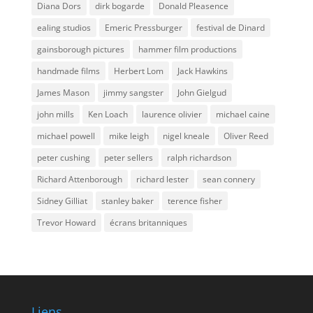
Diana Dors
dirk bogarde
Donald Pleasence
ealing studios
Emeric Pressburger
festival de Dinard
gainsborough pictures
hammer film productions
handmade films
Herbert Lom
Jack Hawkins
James Mason
jimmy sangster
John Gielgud
john mills
Ken Loach
laurence olivier
michael caine
michael powell
mike leigh
nigel kneale
Oliver Reed
peter cushing
peter sellers
ralph richardson
Richard Attenborough
richard lester
sean connery
Sidney Gilliat
stanley baker
terence fisher
Trevor Howard
écrans britanniques
Liens