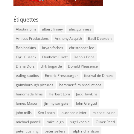
Étiquettes
Alastair Sim
albert finney
alec guinness
Amicus Productions
Anthony Asquith
Basil Dearden
Bob hoskins
bryan forbes
christopher lee
Cyril Cusack
Denholm Elliott
Dennis Price
Diana Dors
dirk bogarde
Donald Pleasence
ealing studios
Emeric Pressburger
festival de Dinard
gainsborough pictures
hammer film productions
handmade films
Herbert Lom
Jack Hawkins
James Mason
jimmy sangster
John Gielgud
john mills
Ken Loach
laurence olivier
michael caine
michael powell
mike leigh
nigel kneale
Oliver Reed
peter cushing
peter sellers
ralph richardson