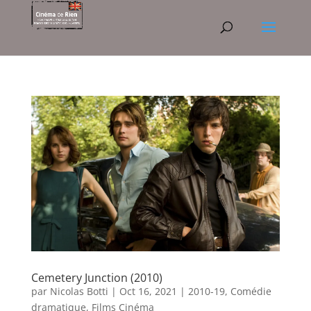
Cemetery Junction (2010)
par
Nicolas Botti
|
Oct 16, 2021
|
2010-19
,
Comédie
dramatique
,
Films Cinéma