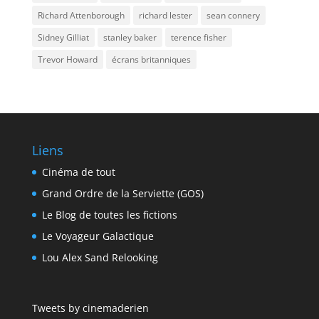
Richard Attenborough
richard lester
sean connery
Sidney Gilliat
stanley baker
terence fisher
Trevor Howard
écrans britanniques
Liens
Cinéma de tout
Grand Ordre de la Serviette (GOS)
Le Blog de toutes les fictions
Le Voyageur Galactique
Lou Alex Sand Relooking
Tweets by cinemaderien