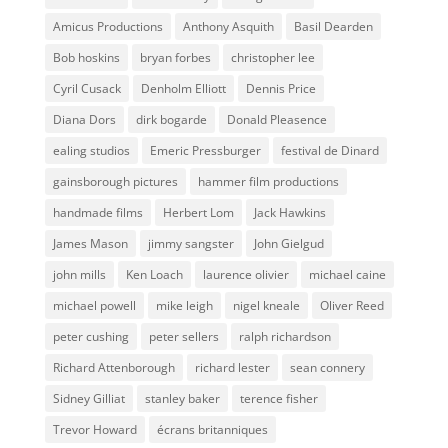
Amicus Productions
Anthony Asquith
Basil Dearden
Bob hoskins
bryan forbes
christopher lee
Cyril Cusack
Denholm Elliott
Dennis Price
Diana Dors
dirk bogarde
Donald Pleasence
ealing studios
Emeric Pressburger
festival de Dinard
gainsborough pictures
hammer film productions
handmade films
Herbert Lom
Jack Hawkins
James Mason
jimmy sangster
John Gielgud
john mills
Ken Loach
laurence olivier
michael caine
michael powell
mike leigh
nigel kneale
Oliver Reed
peter cushing
peter sellers
ralph richardson
Richard Attenborough
richard lester
sean connery
Sidney Gilliat
stanley baker
terence fisher
Trevor Howard
écrans britanniques