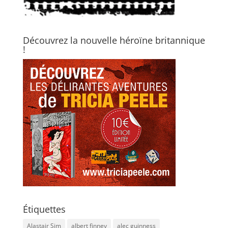
Découvrez la nouvelle héroïne britannique
!
Étiquettes
Alastair Sim
albert finney
alec guinness