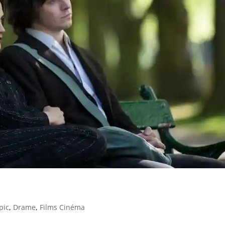
pic
,
Drame
,
Films Cinéma