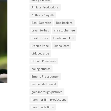
Amicus Productions
Anthony Asquith
Basil Dearden
Bob hoskins
bryan forbes
christopher lee
Cyril Cusack
Denholm Elliott
Dennis Price
Diana Dors
dirk bogarde
Donald Pleasence
ealing studios
Emeric Pressburger
festival de Dinard
gainsborough pictures
hammer film productions
handmade films