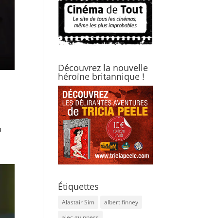
Découvrez la nouvelle
héroïne britannique !
u
Étiquettes
Alastair Sim
albert finney
alec guinness