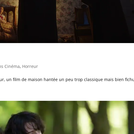
ms Cinéma
,
Horreur
eur, un film de maison hantée un peu trop classique mais bien fich