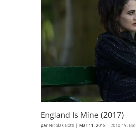
England Is Mine (2017)
par
Nicolas Botti
|
Mar 11, 2018
|
2010-19
,
Bio