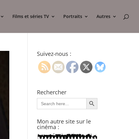
Films et séries TV
Portraits
Autres
Suivez-nous :
Rechercher
Search Button
Search
for:
Mon autre site sur le
cinéma :