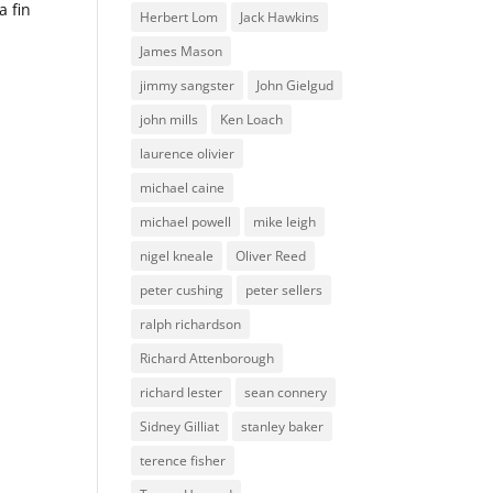
a fin
Herbert Lom
Jack Hawkins
James Mason
jimmy sangster
John Gielgud
john mills
Ken Loach
laurence olivier
michael caine
michael powell
mike leigh
nigel kneale
Oliver Reed
peter cushing
peter sellers
ralph richardson
Richard Attenborough
richard lester
sean connery
Sidney Gilliat
stanley baker
terence fisher