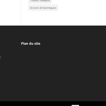
Trevor Howard
écrans britanniques
Plan du site