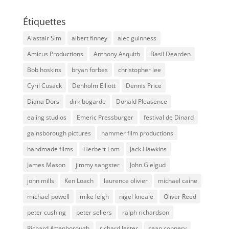
Étiquettes
Alastair Sim
albert finney
alec guinness
Amicus Productions
Anthony Asquith
Basil Dearden
Bob hoskins
bryan forbes
christopher lee
Cyril Cusack
Denholm Elliott
Dennis Price
Diana Dors
dirk bogarde
Donald Pleasence
ealing studios
Emeric Pressburger
festival de Dinard
gainsborough pictures
hammer film productions
handmade films
Herbert Lom
Jack Hawkins
James Mason
jimmy sangster
John Gielgud
john mills
Ken Loach
laurence olivier
michael caine
michael powell
mike leigh
nigel kneale
Oliver Reed
peter cushing
peter sellers
ralph richardson
Richard Attenborough
richard lester
sean connery