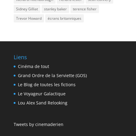
Sidney Gilliat
stanley baker
terence fisher
Trevor Howard
écrans britanniques
Liens
Cinéma de tout
Grand Ordre de la Serviette (GOS)
Le Blog de toutes les fictions
Le Voyageur Galactique
Lou Alex Sand Relooking
Tweets by cinemaderien