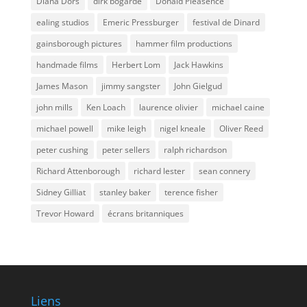
Diana Dors
dirk bogarde
Donald Pleasence
ealing studios
Emeric Pressburger
festival de Dinard
gainsborough pictures
hammer film productions
handmade films
Herbert Lom
Jack Hawkins
James Mason
jimmy sangster
John Gielgud
john mills
Ken Loach
laurence olivier
michael caine
michael powell
mike leigh
nigel kneale
Oliver Reed
peter cushing
peter sellers
ralph richardson
Richard Attenborough
richard lester
sean connery
Sidney Gilliat
stanley baker
terence fisher
Trevor Howard
écrans britanniques
Liens