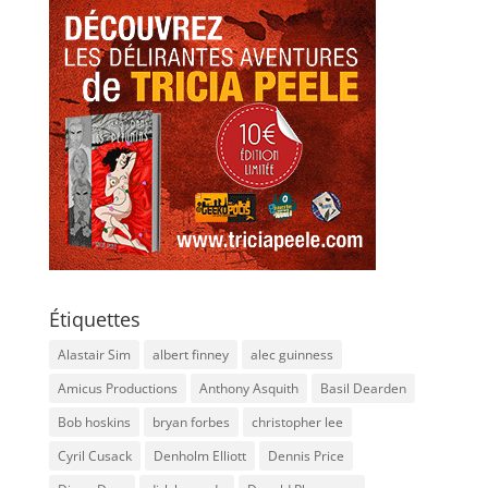
Étiquettes
Alastair Sim
albert finney
alec guinness
Amicus Productions
Anthony Asquith
Basil Dearden
Bob hoskins
bryan forbes
christopher lee
Cyril Cusack
Denholm Elliott
Dennis Price