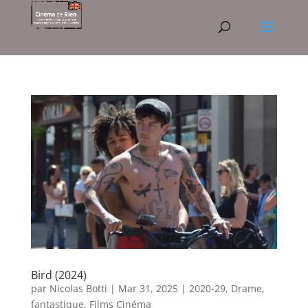
Bird (2024)
par
Nicolas Botti
|
Mar 31, 2025
|
2020-29
,
Drame
,
fantastique
,
Films Cinéma