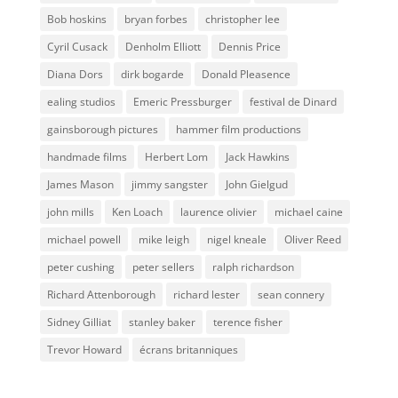
Bob hoskins
bryan forbes
christopher lee
Cyril Cusack
Denholm Elliott
Dennis Price
Diana Dors
dirk bogarde
Donald Pleasence
ealing studios
Emeric Pressburger
festival de Dinard
gainsborough pictures
hammer film productions
handmade films
Herbert Lom
Jack Hawkins
James Mason
jimmy sangster
John Gielgud
john mills
Ken Loach
laurence olivier
michael caine
michael powell
mike leigh
nigel kneale
Oliver Reed
peter cushing
peter sellers
ralph richardson
Richard Attenborough
richard lester
sean connery
Sidney Gilliat
stanley baker
terence fisher
Trevor Howard
écrans britanniques