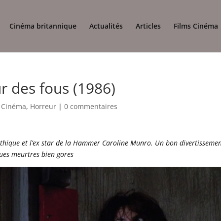
Cinéma britannique
Actualités
Articles
Films Cinéma
ur des fous (1986)
s Cinéma
,
Horreur
|
0 commentaires
othique et l’ex star de la Hammer Caroline Munro. Un bon divertisseme
ques meurtres bien gores