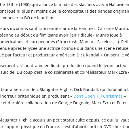
y the 13th » (1980) qui a lancé la mode des slashers avec « Halloween
» ont loué ni plus ni moins que le compositeurs des bandes original
 composer la BO de leur film.
cteurs inconnus sauf l’ancienne star de la Hammer, Caroline Munro,
éenne au début du film (sans avoir l’air ridicule). Munro joue à
américaines et européennes (Strarcrash, Maniac, Faceless,…). Peti
 devenue après le lycée une actrice connue qui dans une scène refus
 par l’acteur et producteur américain Dick Randall). On sent le vé
usement viré au drame en fin de production quand le jeune acteur
uicide. Du coup c’est le co-scénariste et co-réalisateur Mark Ezra 
.
teur américain de « Slaughter High », Dick Randall, qui habitait à l
 l’horreur britannique en produisant «
Don’t Open Till Christmas
»
ème et dernière collaboration de George Dugdale, Mark Ezra et Peter
laughter High’ a acquis un petit statut culte depuis, ce qui lui vau
r support physique en France. Il est d’abord sorti en DVD chez Un