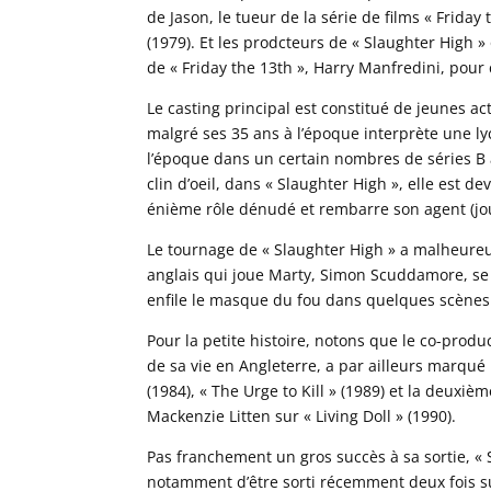
de Jason, le tueur de la série de films « Frida
(1979). Et les prodcteurs de « Slaughter High 
de « Friday the 13th », Harry Manfredini, pour
Le casting principal est constitué de jeunes a
malgré ses 35 ans à l’époque interprète une lyc
l’époque dans un certain nombres de séries B 
clin d’oeil, dans « Slaughter High », elle est
énième rôle dénudé et rembarre son agent (joué
Le tournage de « Slaughter High » a malheure
anglais qui joue Marty, Simon Scuddamore, se s
enfile le masque du fou dans quelques scènes
Pour la petite histoire, notons que le co-produc
de sa vie en Angleterre, a par ailleurs marqué
(1984), « The Urge to Kill » (1989) et la deuxi
Mackenzie Litten sur « Living Doll » (1990).
Pas franchement un gros succès à sa sortie, « S
notamment d’être sorti récemment deux fois su