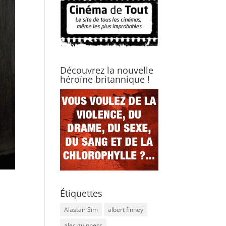
Découvrez la nouvelle
héroïne britannique !
Étiquettes
Alastair Sim
albert finney
alec guinness