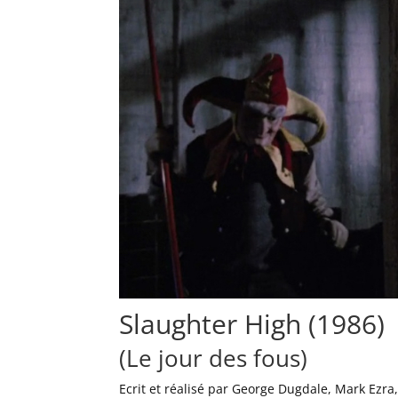
Slaughter High (1986)
(Le jour des fous)
Ecrit et réalisé par George Dugdale, Mark Ezra