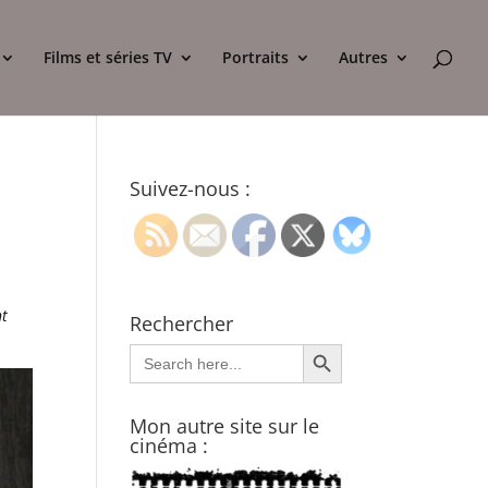
Films et séries TV
Portraits
Autres
Suivez-nous :
nt
Rechercher
Search Button
Search
for:
Mon autre site sur le
cinéma :