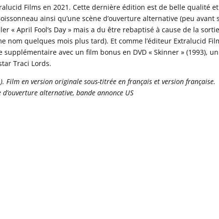
lucid Films en 2021. Cette dernière édition est de belle qualité et
issonneau ainsi qu’une scène d’ouverture alternative (peu avant 
eler « April Fool’s Day » mais a du être rebaptisé à cause de la sorti
e nom quelques mois plus tard). Et comme l’éditeur Extralucid Fil
e supplémentaire avec un film bonus en DVD « Skinner » (1993), un
tar Traci Lords.
 Film en version originale sous-titrée en français et version française.
e d’ouverture alternative, bande annonce US