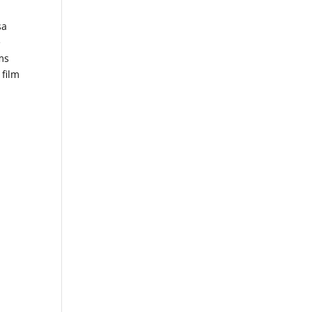
sa
e
ms
 film