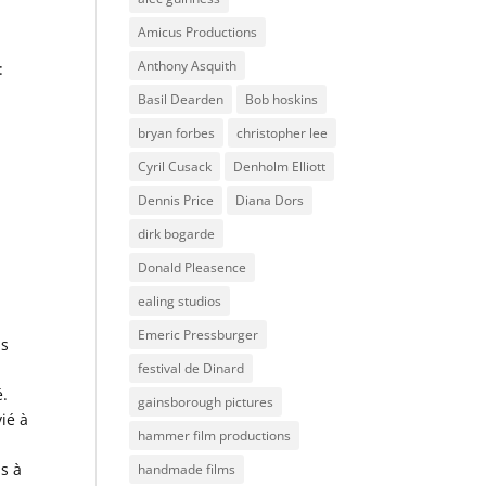
Amicus Productions
Anthony Asquith
:
Basil Dearden
Bob hoskins
bryan forbes
christopher lee
Cyril Cusack
Denholm Elliott
Dennis Price
Diana Dors
dirk bogarde
Donald Pleasence
ealing studios
Emeric Pressburger
ls
festival de Dinard
é.
gainsborough pictures
ié à
hammer film productions
s à
handmade films