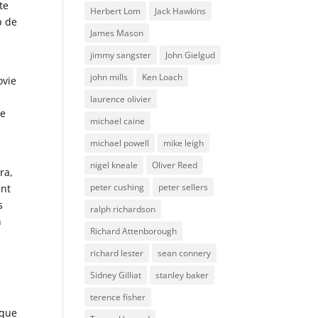
te
Herbert Lom
Jack Hawkins
p de
James Mason
jimmy sangster
John Gielgud
john mills
Ken Loach
ovie
laurence olivier
de
michael caine
michael powell
mike leigh
nigel kneale
Oliver Reed
ra,
peter cushing
peter sellers
ent
s
ralph richardson
n
Richard Attenborough
richard lester
sean connery
Sidney Gilliat
stanley baker
terence fisher
sque