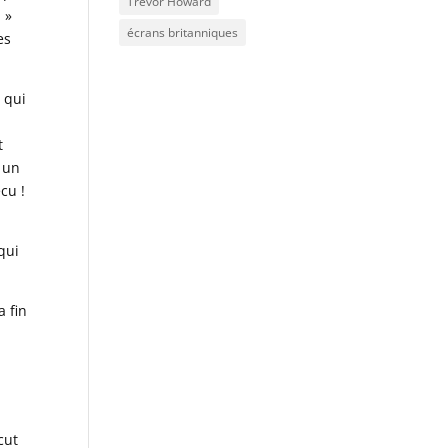
Trevor Howard
 »
écrans britanniques
es
 qui
t
e un
cu !
qui
a fin
t
cut