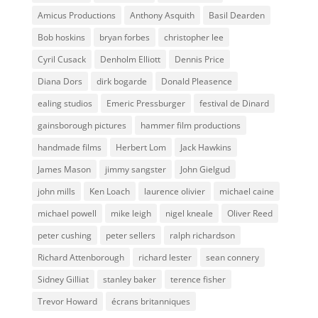
Amicus Productions
Anthony Asquith
Basil Dearden
Bob hoskins
bryan forbes
christopher lee
Cyril Cusack
Denholm Elliott
Dennis Price
Diana Dors
dirk bogarde
Donald Pleasence
ealing studios
Emeric Pressburger
festival de Dinard
gainsborough pictures
hammer film productions
handmade films
Herbert Lom
Jack Hawkins
James Mason
jimmy sangster
John Gielgud
john mills
Ken Loach
laurence olivier
michael caine
michael powell
mike leigh
nigel kneale
Oliver Reed
peter cushing
peter sellers
ralph richardson
Richard Attenborough
richard lester
sean connery
Sidney Gilliat
stanley baker
terence fisher
Trevor Howard
écrans britanniques