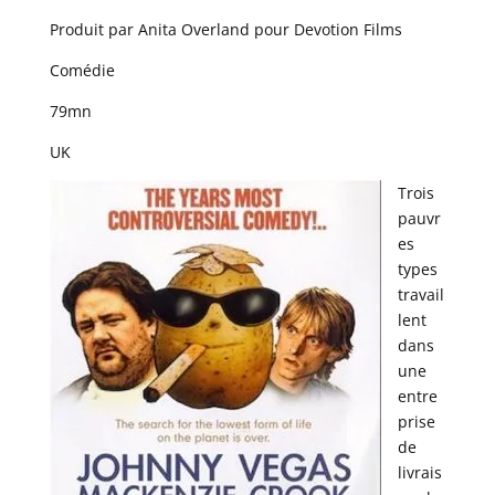
Produit par Anita Overland pour Devotion Films
Comédie
79mn
UK
Trois
pauvr
es
types
travail
lent
dans
une
entre
prise
de
livrais