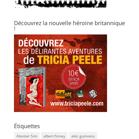
Découvrez la nouvelle héroïne britannique
!
Étiquettes
Alastair Sim
albert finney
alec guinness