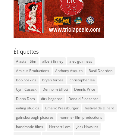
Étiquettes
Alastair Sim
albert finney
alec guinness
Amicus Productions
Anthony Asquith
Basil Dearden
Bob hoskins
bryan forbes
christopher lee
Cyril Cusack
Denholm Elliott
Dennis Price
Diana Dors
dirk bogarde
Donald Pleasence
ealing studios
Emeric Pressburger
festival de Dinard
gainsborough pictures
hammer film productions
handmade films
Herbert Lom
Jack Hawkins