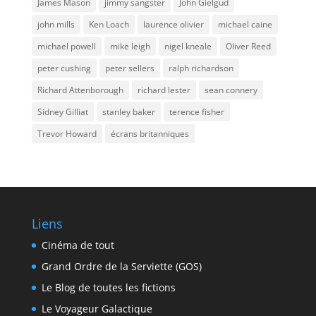
James Mason
jimmy sangster
John Gielgud
john mills
Ken Loach
laurence olivier
michael caine
michael powell
mike leigh
nigel kneale
Oliver Reed
peter cushing
peter sellers
ralph richardson
Richard Attenborough
richard lester
sean connery
Sidney Gilliat
stanley baker
terence fisher
Trevor Howard
écrans britanniques
Liens
Cinéma de tout
Grand Ordre de la Serviette (GOS)
Le Blog de toutes les fictions
Le Voyageur Galactique