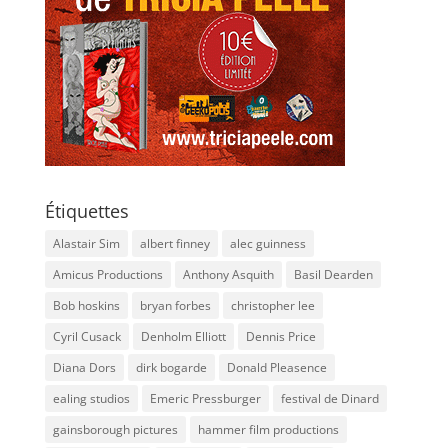
Étiquettes
Alastair Sim
albert finney
alec guinness
Amicus Productions
Anthony Asquith
Basil Dearden
Bob hoskins
bryan forbes
christopher lee
Cyril Cusack
Denholm Elliott
Dennis Price
Diana Dors
dirk bogarde
Donald Pleasence
ealing studios
Emeric Pressburger
festival de Dinard
gainsborough pictures
hammer film productions