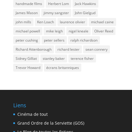
handmade films
Herbert Lom
Jack Hawkins
James Mason
jimmy sangster
John Gielgud
john mills
Ken Loach
laurence olivier
michael caine
michael powell
mike leigh
nigel kneale
Oliver Reed
peter cushing
peter sellers
ralph richardson
Richard Attenborough
richard lester
sean connery
Sidney Gilliat
stanley baker
terence fisher
Trevor Howard
écrans britanniques
Liens
Cinéma de tout
Grand Ordre de la Serviette (GOS)
Le Blog de toutes les fictions