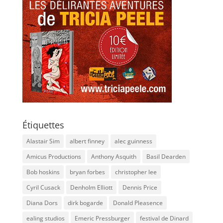
Étiquettes
Alastair Sim
albert finney
alec guinness
Amicus Productions
Anthony Asquith
Basil Dearden
Bob hoskins
bryan forbes
christopher lee
Cyril Cusack
Denholm Elliott
Dennis Price
Diana Dors
dirk bogarde
Donald Pleasence
ealing studios
Emeric Pressburger
festival de Dinard