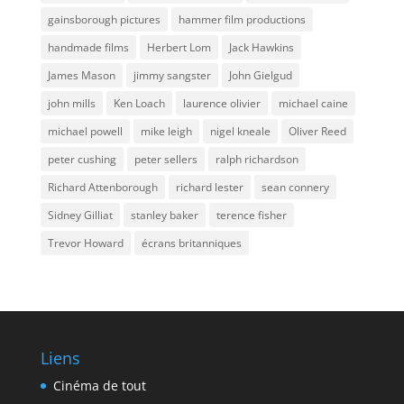
gainsborough pictures
hammer film productions
handmade films
Herbert Lom
Jack Hawkins
James Mason
jimmy sangster
John Gielgud
john mills
Ken Loach
laurence olivier
michael caine
michael powell
mike leigh
nigel kneale
Oliver Reed
peter cushing
peter sellers
ralph richardson
Richard Attenborough
richard lester
sean connery
Sidney Gilliat
stanley baker
terence fisher
Trevor Howard
écrans britanniques
Liens
Cinéma de tout