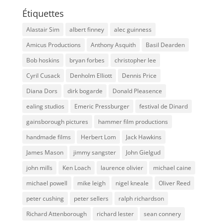
Étiquettes
Alastair Sim
albert finney
alec guinness
Amicus Productions
Anthony Asquith
Basil Dearden
Bob hoskins
bryan forbes
christopher lee
Cyril Cusack
Denholm Elliott
Dennis Price
Diana Dors
dirk bogarde
Donald Pleasence
ealing studios
Emeric Pressburger
festival de Dinard
gainsborough pictures
hammer film productions
handmade films
Herbert Lom
Jack Hawkins
James Mason
jimmy sangster
John Gielgud
john mills
Ken Loach
laurence olivier
michael caine
michael powell
mike leigh
nigel kneale
Oliver Reed
peter cushing
peter sellers
ralph richardson
Richard Attenborough
richard lester
sean connery