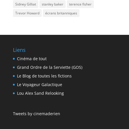
Sidney Gilliat
stanley baker
terence fisher
Trevor Howard
écrans britanniques
Liens
Cinéma de tout
Grand Ordre de la Serviette (GOS)
Le Blog de toutes les fictions
Le Voyageur Galactique
Lou Alex Sand Relooking
Tweets by cinemaderien