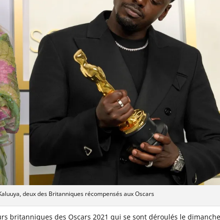
 Kaluuya, deux des Britanniques récompensés aux Oscars
eurs britanniques des Oscars 2021 qui se sont déroulés le dimanch