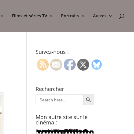
Films et séries TV
Portraits
Autres
Suivez-nous :
Rechercher
Search Button
Search
for:
Mon autre site sur le
cinéma :