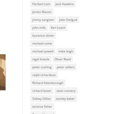
Herbert Lom
Jack Hawkins
James Mason
jimmy sangster
John Gielgud
john mills
Ken Loach
laurence olivier
michael caine
michael powell
mike leigh
nigel kneale
Oliver Reed
peter cushing
peter sellers
ralph richardson
Richard Attenborough
richard lester
sean connery
Sidney Gilliat
stanley baker
terence fisher