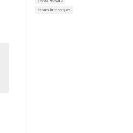
Trevor Howard
écrans britanniques