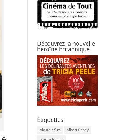
Découvrez la nouvelle
héroïne britannique !
Étiquettes
Alastair Sim
albert finney
e 25
alec guinness