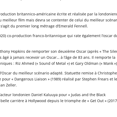
production britannico-américaine écrite et réalisée par la londonie
 meilleur film mais devra se contenter de celui du meilleur scénar
l s’agit du premier long métrage d’Emerald Fennell.
020) co-production franco-britannique qui rate également l’oscar d
Anthony Hopkins de remporter son deuxième Oscar (après « The Sil
us âgé à jamais recevoir un Oscar… à l’âge de 83 ans. Il remporte la
niques : Riz Ahmed (« Sound of Metal ») et Gary Oldman (« Mank »)
l’Oscar du meilleur scénario adapté. Statuette remise à Christophe
pour « Dangerous Liaison » (1989) réalisé par Stephen Frears et l
ian Zeller.
l’acteur londonien Daniel Kaluuya pour « Judas and the Black
belle carrière à Hollywood depuis le triomphe de « Get Out » (2017