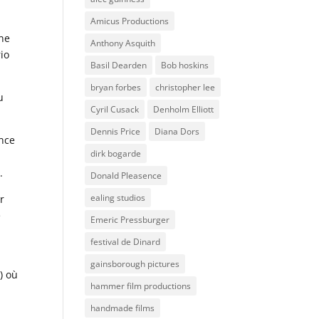
Amicus Productions
nne
Anthony Asquith
io
Basil Dearden
Bob hoskins
bryan forbes
christopher lee
u
Cyril Cusack
Denholm Elliott
Dennis Price
Diana Dors
ence
dirk bogarde
.
Donald Pleasence
ealing studios
r
e
Emeric Pressburger
festival de Dinard
gainsborough pictures
) où
hammer film productions
handmade films