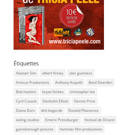
Étiquettes
Alastair Sim
albert finney
alec guinness
Amicus Productions
Anthony Asquith
Basil Dearden
Bob hoskins
bryan forbes
christopher lee
Cyril Cusack
Denholm Elliott
Dennis Price
Diana Dors
dirk bogarde
Donald Pleasence
ealing studios
Emeric Pressburger
festival de Dinard
gainsborough pictures
hammer film productions