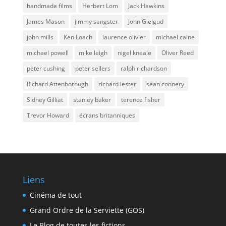
handmade films
Herbert Lom
Jack Hawkins
James Mason
jimmy sangster
John Gielgud
john mills
Ken Loach
laurence olivier
michael caine
michael powell
mike leigh
nigel kneale
Oliver Reed
peter cushing
peter sellers
ralph richardson
Richard Attenborough
richard lester
sean connery
Sidney Gilliat
stanley baker
terence fisher
Trevor Howard
écrans britanniques
Liens
Cinéma de tout
Grand Ordre de la Serviette (GOS)
Le Blog de toutes les fictions