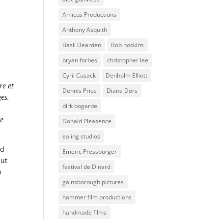
Amicus Productions
Anthony Asquith
Basil Dearden
Bob hoskins
bryan forbes
christopher lee
Cyril Cusack
Denholm Elliott
re et
Dennis Price
Diana Dors
ges.
dirk bogarde
de
Donald Pleasence
ealing studios
nd
Emeric Pressburger
eut
festival de Dinard
n
gainsborough pictures
hammer film productions
handmade films