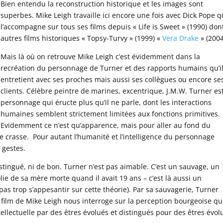
Bien entendu la reconstruction historique et les images sont
superbes. Mike Leigh travaille ici encore une fois avec Dick Pope q
l’accompagne sur tous ses films depuis « Life is Sweet » (1990) don
autres films historiques « Topsy-Turvy » (1999) «
Vera Drake
» (2004
Mais là où on retrouve Mike Leigh c’est évidemment dans la
recréation du personnage de Turner et des rapports humains qu’i
entretient avec ses proches mais aussi ses collègues ou encore se
clients. Célèbre peintre de marines, excentrique, J.M.W. Turner es
personnage qui éructe plus qu’il ne parle, dont les interactions
humaines semblent strictement limitées aux fonctions primitives.
Evidemment ce n’est qu’apparence, mais pour aller au fond du
e crasse. Pour autant l’humanité et l’intelligence du personnage
 gestes.
stingué, ni de bon. Turner n’est pas aimable. C’est un sauvage, un
e de sa mère morte quand il avait 19 ans – c’est là aussi un
as trop s’appesantir sur cette théorie). Par sa sauvagerie, Turner
 film de Mike Leigh nous interroge sur la perception bourgeoise q
tellectuelle par des êtres évolués et distingués pour des êtres évol