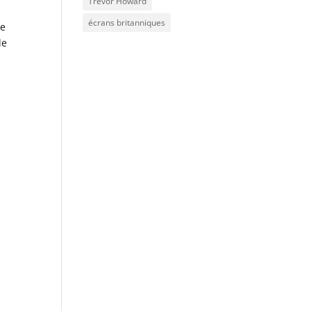
Trevor Howard
écrans britanniques
he
le