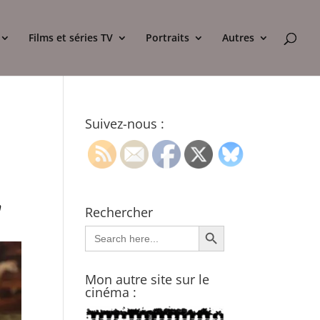
Films et séries TV
Portraits
Autres
Suivez-nous :
n
Rechercher
Search Button
Search
for:
Mon autre site sur le
cinéma :