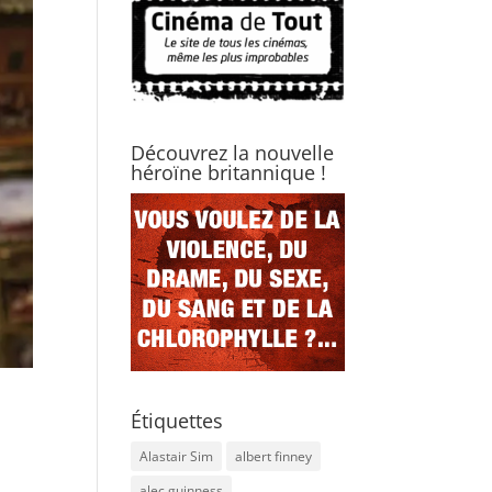
Découvrez la nouvelle
héroïne britannique !
Étiquettes
Alastair Sim
albert finney
alec guinness