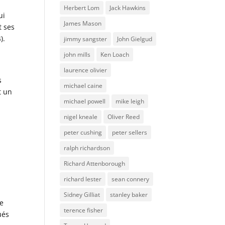
Herbert Lom
Jack Hawkins
ui
James Mason
t ses
).
jimmy sangster
John Gielgud
john mills
Ken Loach
l
laurence olivier
s
michael caine
t un
michael powell
mike leigh
nigel kneale
Oliver Reed
peter cushing
peter sellers
ralph richardson
Richard Attenborough
richard lester
sean connery
Sidney Gilliat
stanley baker
ue
terence fisher
ués