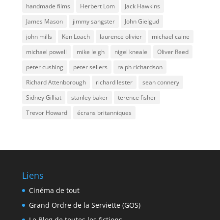
handmade films
Herbert Lom
Jack Hawkins
James Mason
jimmy sangster
John Gielgud
john mills
Ken Loach
laurence olivier
michael caine
michael powell
mike leigh
nigel kneale
Oliver Reed
peter cushing
peter sellers
ralph richardson
Richard Attenborough
richard lester
sean connery
Sidney Gilliat
stanley baker
terence fisher
Trevor Howard
écrans britanniques
Liens
Cinéma de tout
Grand Ordre de la Serviette (GOS)
Le Blog de toutes les fictions