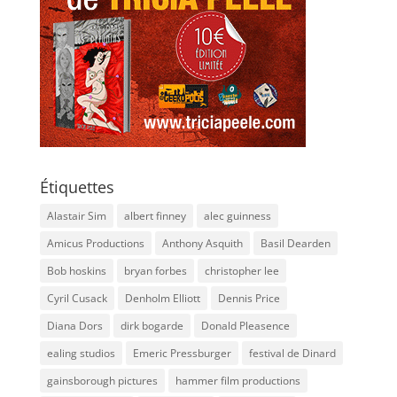
Étiquettes
Alastair Sim
albert finney
alec guinness
Amicus Productions
Anthony Asquith
Basil Dearden
Bob hoskins
bryan forbes
christopher lee
Cyril Cusack
Denholm Elliott
Dennis Price
Diana Dors
dirk bogarde
Donald Pleasence
ealing studios
Emeric Pressburger
festival de Dinard
gainsborough pictures
hammer film productions