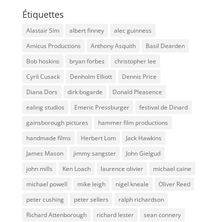
Étiquettes
Alastair Sim
albert finney
alec guinness
Amicus Productions
Anthony Asquith
Basil Dearden
Bob hoskins
bryan forbes
christopher lee
Cyril Cusack
Denholm Elliott
Dennis Price
Diana Dors
dirk bogarde
Donald Pleasence
ealing studios
Emeric Pressburger
festival de Dinard
gainsborough pictures
hammer film productions
handmade films
Herbert Lom
Jack Hawkins
James Mason
jimmy sangster
John Gielgud
john mills
Ken Loach
laurence olivier
michael caine
michael powell
mike leigh
nigel kneale
Oliver Reed
peter cushing
peter sellers
ralph richardson
Richard Attenborough
richard lester
sean connery