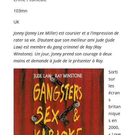
103mn
UK
Jonny (Jonny Lee Miller) est coursier et a l’impression de
rater sa vie. D’autant que son meilleur ami Jude (Jude
Law) est membre du gang criminel de Ray (Ray
Winstone). Un jour, Jonny prend son courage à deux
mains et demande à Jude de le présenter à Ray.
Sorti
sur
les
écran
s
britan
nique
s en
2000,
« Love