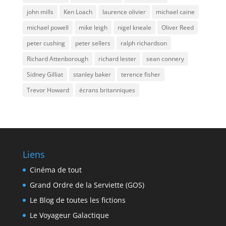
john mills
Ken Loach
laurence olivier
michael caine
michael powell
mike leigh
nigel kneale
Oliver Reed
peter cushing
peter sellers
ralph richardson
Richard Attenborough
richard lester
sean connery
Sidney Gilliat
stanley baker
terence fisher
Trevor Howard
écrans britanniques
Liens
Cinéma de tout
Grand Ordre de la Serviette (GOS)
Le Blog de toutes les fictions
Le Voyageur Galactique