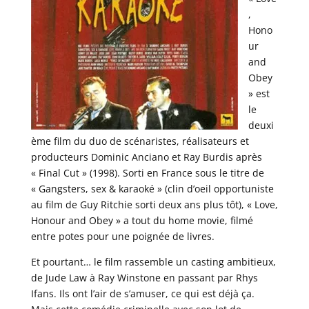
,
Hono
ur
and
Obey
» est
le
deuxi
ème film du duo de scénaristes, réalisateurs et
producteurs Dominic Anciano et Ray Burdis après
« Final Cut » (1998). Sorti en France sous le titre de
« Gangsters, sex & karaoké » (clin d’oeil opportuniste
au film de Guy Ritchie sorti deux ans plus tôt), « Love,
Honour and Obey » a tout du home movie, filmé
entre potes pour une poignée de livres.
Et pourtant… le film rassemble un casting ambitieux,
de Jude Law à Ray Winstone en passant par Rhys
Ifans. Ils ont l’air de s’amuser, ce qui est déjà ça.