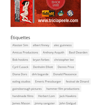
Étiquettes
Alastair Sim
albert finney
alec guinness
Amicus Productions
Anthony Asquith
Basil Dearden
Bob hoskins
bryan forbes
christopher lee
Cyril Cusack
Denholm Elliott
Dennis Price
Diana Dors
dirk bogarde
Donald Pleasence
ealing studios
Emeric Pressburger
festival de Dinard
gainsborough pictures
hammer film productions
handmade films
Herbert Lom
Jack Hawkins
James Mason
jimmy sangster
John Gielgud