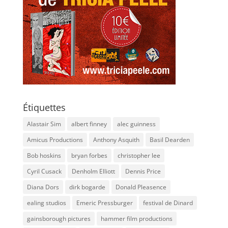
Étiquettes
Alastair Sim
albert finney
alec guinness
Amicus Productions
Anthony Asquith
Basil Dearden
Bob hoskins
bryan forbes
christopher lee
Cyril Cusack
Denholm Elliott
Dennis Price
Diana Dors
dirk bogarde
Donald Pleasence
ealing studios
Emeric Pressburger
festival de Dinard
gainsborough pictures
hammer film productions