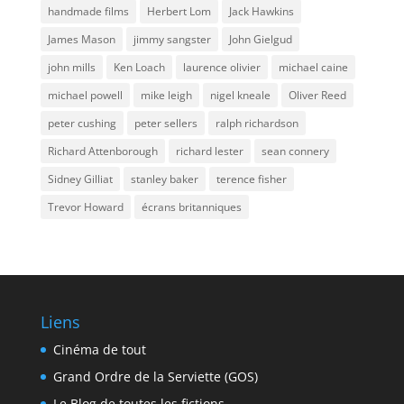
handmade films
Herbert Lom
Jack Hawkins
James Mason
jimmy sangster
John Gielgud
john mills
Ken Loach
laurence olivier
michael caine
michael powell
mike leigh
nigel kneale
Oliver Reed
peter cushing
peter sellers
ralph richardson
Richard Attenborough
richard lester
sean connery
Sidney Gilliat
stanley baker
terence fisher
Trevor Howard
écrans britanniques
Liens
Cinéma de tout
Grand Ordre de la Serviette (GOS)
Le Blog de toutes les fictions