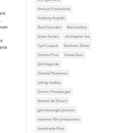
Amicus Productions
ure
Anthony Asquith
.
ason
Basil Dearden
Bob hoskins
bryan forbes
christopher lee
es
Cyril Cusack
Denholm Elliott
erie
Dennis Price
Diana Dors
dirk bogarde
Donald Pleasence
ealing studios
Emeric Pressburger
festival de Dinard
gainsborough pictures
hammer film productions
handmade films