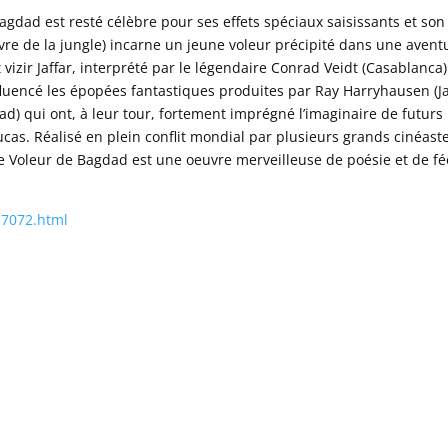
agdad est resté célèbre pour ses effets spéciaux saisissants et son
ivre de la jungle) incarne un jeune voleur précipité dans une avent
izir Jaffar, interprété par le légendaire Conrad Veidt (Casablanca)
luencé les épopées fantastiques produites par Ray Harryhausen (J
d) qui ont, à leur tour, fortement imprégné l’imaginaire de futurs
as. Réalisé en plein conflit mondial par plusieurs grands cinéast
e Voleur de Bagdad est une oeuvre merveilleuse de poésie et de fé
m=7072.html