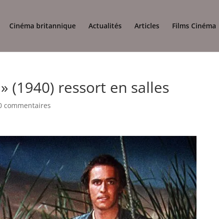
Cinéma britannique
Actualités
Articles
Films Cinéma
» (1940) ressort en salles
0 commentaires