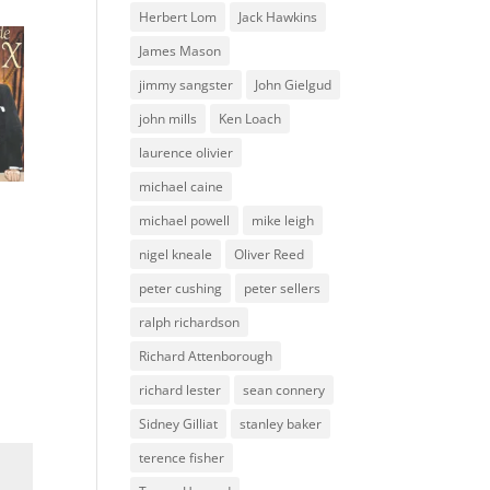
Herbert Lom
Jack Hawkins
James Mason
jimmy sangster
John Gielgud
john mills
Ken Loach
laurence olivier
michael caine
à
michael powell
mike leigh
nigel kneale
Oliver Reed
peter cushing
peter sellers
ralph richardson
Richard Attenborough
richard lester
sean connery
Sidney Gilliat
stanley baker
terence fisher