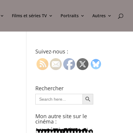
Films et séries TV
Portraits
Autres
Suivez-nous :
Rechercher
Search Button
Search
for:
Mon autre site sur le
cinéma :