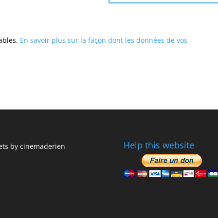
rables.
En savoir plus sur la façon dont les données de vos
Help this website
ts by cinemaderien