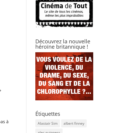
Découvrez la nouvelle
héroïne britannique !
»
Étiquettes
pas à
Alastair Sim
albert finney
alec guinness