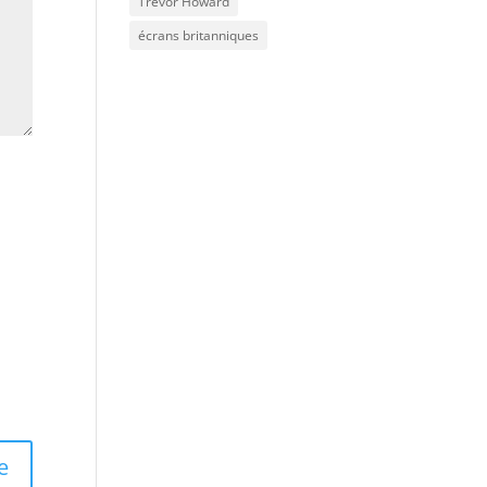
Trevor Howard
écrans britanniques