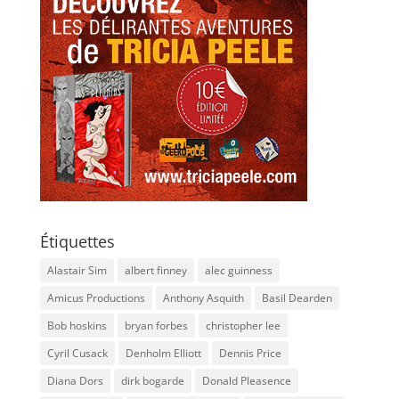
Étiquettes
Alastair Sim
albert finney
alec guinness
Amicus Productions
Anthony Asquith
Basil Dearden
Bob hoskins
bryan forbes
christopher lee
Cyril Cusack
Denholm Elliott
Dennis Price
Diana Dors
dirk bogarde
Donald Pleasence