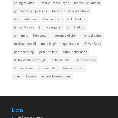
ealing studios
Emeric Pressburger
festival de Dinard
gainsborough pictures
hammer film productions
handmade films
Herbert Lom
Jack Hawkins
James Mason
jimmy sangster
John Gielgud
john mills
Ken Loach
laurence olivier
michael caine
michael powell
mike leigh
nigel kneale
Oliver Reed
peter cushing
peter sellers
ralph richardson
Richard Attenborough
richard lester
sean connery
Sidney Gilliat
stanley baker
terence fisher
Trevor Howard
écrans britanniques
Liens
Cinéma de tout