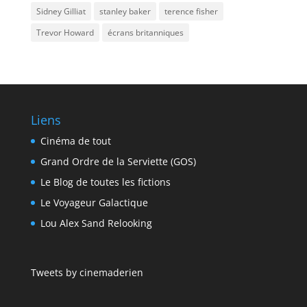
Sidney Gilliat
stanley baker
terence fisher
Trevor Howard
écrans britanniques
Liens
Cinéma de tout
Grand Ordre de la Serviette (GOS)
Le Blog de toutes les fictions
Le Voyageur Galactique
Lou Alex Sand Relooking
Tweets by cinemaderien