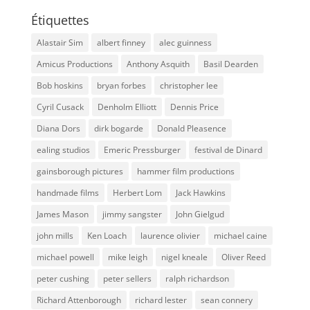
Étiquettes
Alastair Sim
albert finney
alec guinness
Amicus Productions
Anthony Asquith
Basil Dearden
Bob hoskins
bryan forbes
christopher lee
Cyril Cusack
Denholm Elliott
Dennis Price
Diana Dors
dirk bogarde
Donald Pleasence
ealing studios
Emeric Pressburger
festival de Dinard
gainsborough pictures
hammer film productions
handmade films
Herbert Lom
Jack Hawkins
James Mason
jimmy sangster
John Gielgud
john mills
Ken Loach
laurence olivier
michael caine
michael powell
mike leigh
nigel kneale
Oliver Reed
peter cushing
peter sellers
ralph richardson
Richard Attenborough
richard lester
sean connery